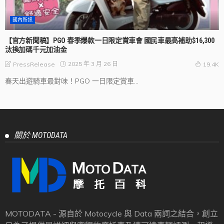
國內新訊
【官方新聞稿】PGO 春季爆款一日限定賞車會 國民車最高補助$16,300
汰換加碼千元加油金
2025 年 3 月 26 日
PressRelease
19.4K
春天出遊騎車最對味！PGO 一日限定賞車...
關於 MOTODATA
MOTODATA - 源自於 Motocycle 與 Data 兩詞之結合，創立