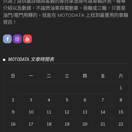
只為了提供最詳細與客觀的摩托車及速可達車輛評測、報導
介紹以及數據，不論燃油車與電動車、兩輪或三輪，只要是
油門/電門用轉的，就能在 MOTODATA 上找到最實用的車輛
資訊！
MOTODATA 文章時間表
日
一
二
三
四
五
六
1
2
3
4
5
6
7
8
9
10
11
12
13
14
15
16
17
18
19
20
21
22