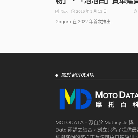
粉」、「泡泡白」實車鑑
2025 年 3 月 13 日
Rick
Gogoro 在 2022 年首次推出 ...
關於 MOTODATA
MOTODATA - 源自於 Motocycle 與
Data 兩詞之結合，創立只為了提供最
細與客觀的摩托車及速可達車輛評測