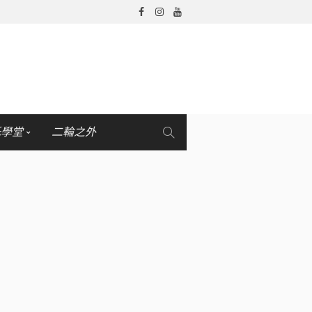
托學堂
二輪之外