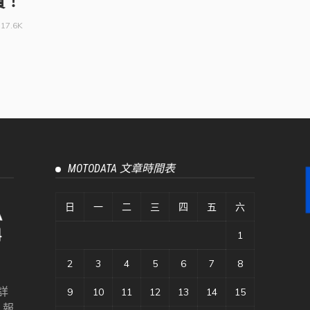
賞！
17.6K
MOTODATA 文章時間表
日
一
二
三
四
五
六
1
2
3
4
5
6
7
8
詳
9
10
11
12
13
14
15
、報