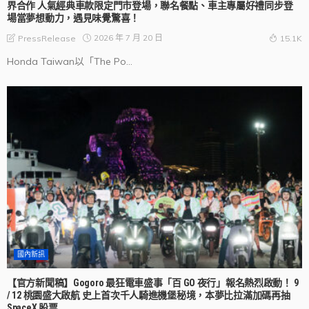
界合作 人氣經典車款限定門市登場，聯名餐點、車主專屬好禮同步登
場當夢想動力，遇見味覺驚喜！
2026 年 7 月 20 日
PressRelease
15.1K
Honda Taiwan以「The Po...
國內新訊
【官方新聞稿】Gogoro 最狂電車盛事「百 GO 夜行」報名熱烈啟動！ 9
/ 12 桃園盛大啟航 史上首次千人騎進機堡秘境，本夢比拉滿加碼再抽
SpaceX 股票