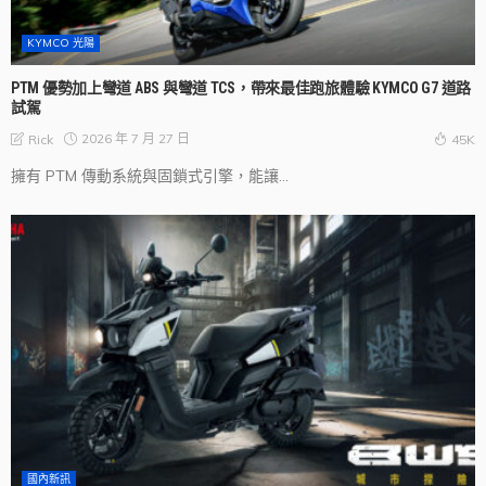
KYMCO 光陽
PTM 優勢加上彎道 ABS 與彎道 TCS，帶來最佳跑旅體驗 KYMCO G7 道路
試駕
2026 年 7 月 27 日
Rick
45K
擁有 PTM 傳動系統與固鎖式引擎，能讓...
國內新訊