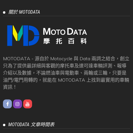
關於 MOTODATA
MOTODATA - 源自於 Motocycle 與 Data 兩詞之結合，創立
只為了提供最詳細與客觀的摩托車及速可達車輛評測、報導
介紹以及數據，不論燃油車與電動車、兩輪或三輪，只要是
油門/電門用轉的，就能在 MOTODATA 上找到最實用的車輛
資訊！
MOTODATA 文章時間表