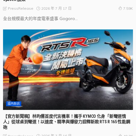
2026 年 7 月 17 日
PressRelease
7.59K
全台規模最大的年度電車盛事 Gogoro...
國內新訊
【官方新聞稿】林昀儒首度代言機車！攜手 KYMCO 化身「新彎道情
人」從球桌到彎道！以速度、精準與爆發力詮釋新款 RTS R 165 性能鋼
砲
2026 年 7 月 16 日