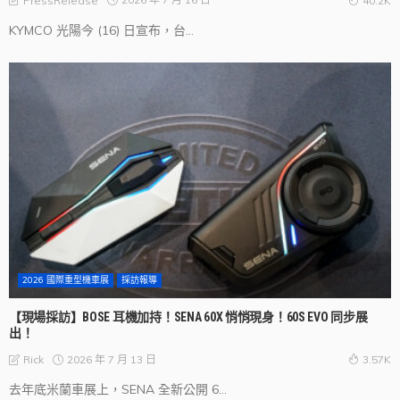
PressRelease
40.2K
KYMCO 光陽今 (16) 日宣布，台...
2026 國際重型機車展
採訪報導
【現場採訪】BOSE 耳機加持！SENA 60X 悄悄現身！60S EVO 同步展
出！
2026 年 7 月 13 日
Rick
3.57K
去年底米蘭車展上，SENA 全新公開 6...