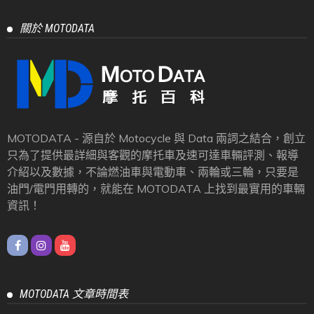
關於 MOTODATA
MOTODATA - 源自於 Motocycle 與 Data 兩詞之結合，創立
只為了提供最詳細與客觀的摩托車及速可達車輛評測、報導
介紹以及數據，不論燃油車與電動車、兩輪或三輪，只要是
油門/電門用轉的，就能在 MOTODATA 上找到最實用的車輛
資訊！
MOTODATA 文章時間表