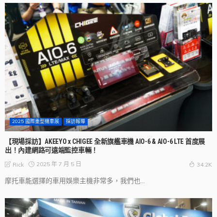
2025 國際重型機車展
採訪報導
【現場採訪】AKEEYO x CHIGEE 全新旗艦車機 AIO-6 & AIO-6 LTE 首度展
出！內建網路可遠端監控車輛！
2025 年 7 月 5 日
Rick
34.2K
摩托車能選擇的車用娛樂主機非常多，我們也...