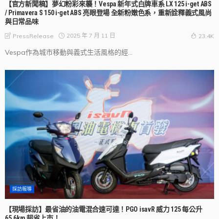
【官方新聞稿】夢幻粉彩來襲！Vespa 新年式白牌車系 LX 125 i-get ABS
/ Primavera S 150 i-get ABS 亮眼登場 全新粉嫩色系，重新詮釋義式風尚
與日常品味
2025 年 7 月 11 日
PressRelease
23.4K
Vespa作為城市移動與義式生活風格的經...
採訪報導
【現場採訪】最省油的油電混合速可達！PGO isavR 威力 125 每公升
65.6km 超省上市！