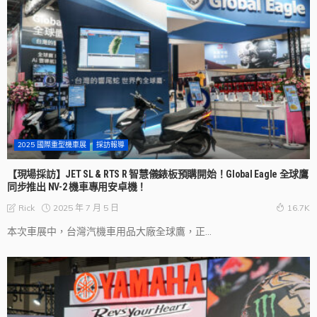
2025 國際重型機車展
採訪報導
【現場採訪】JET SL & RTS R 智慧儀錶板預購開始！Global Eagle 全球鷹
同步推出 NV-2 機車專用安卓機！
2025 年 7 月 5 日
Rick
16.7K
本次車展中，台灣汽機車用品大廠全球鷹，正...