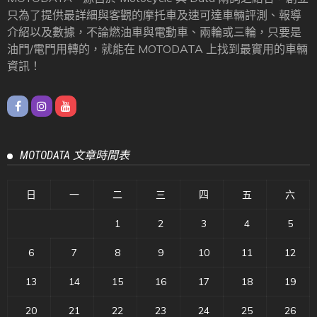
只為了提供最詳細與客觀的摩托車及速可達車輛評測、報導
介紹以及數據，不論燃油車與電動車、兩輪或三輪，只要是
油門/電門用轉的，就能在 MOTODATA 上找到最實用的車輛
資訊！
MOTODATA 文章時間表
日
一
二
三
四
五
六
1
2
3
4
5
6
7
8
9
10
11
12
13
14
15
16
17
18
19
20
21
22
23
24
25
26