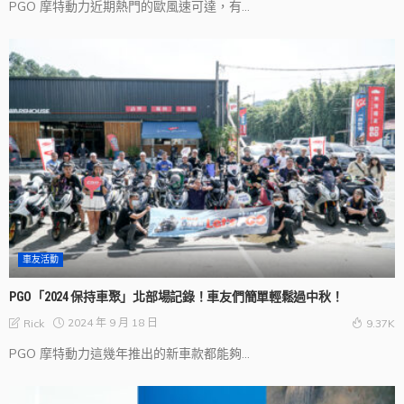
PGO 摩特動力近期熱門的歐風速可達，有...
車友活動
PGO「2024 保持車聚」北部場記錄！車友們簡單輕鬆過中秋！
2024 年 9 月 18 日
Rick
9.37K
PGO 摩特動力這幾年推出的新車款都能夠...