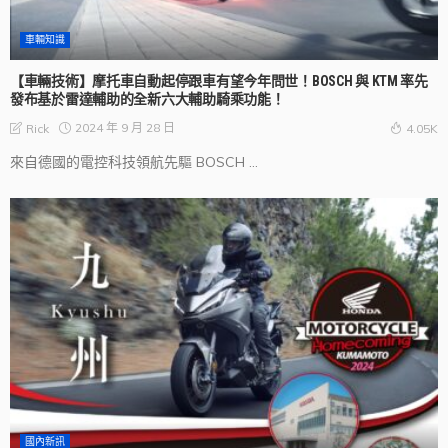
車輛知識
【車輛技術】摩托車自動起停跟車有望今年問世！BOSCH 與 KTM 率先
發布基於雷達輔助的全新六大輔助騎乘功能！
2024 年 9 月 28 日
Rick
4.05K
來自德國的電控科技領航先驅 BOSCH ...
國內新訊