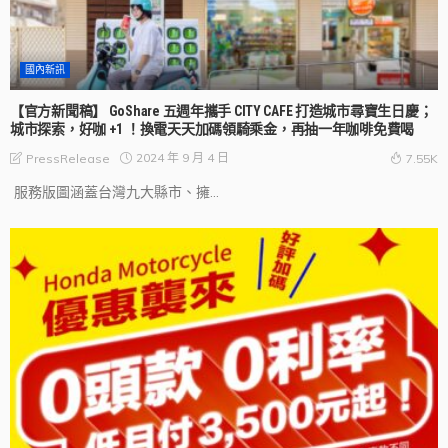
國內新訊
【官方新聞稿】 GoShare 五週年攜手 CITY CAFE 打造城市尋寶生日慶；
城市探索，好咖 +1 ！換電天天加碼領騎乘金，再抽一年咖啡免費喝
2024 年 9 月 4 日
PressRelease
7.55K
服務版圖涵蓋台灣九大縣市、擁...