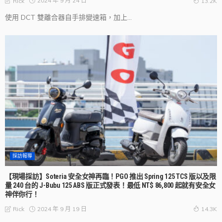
2024 年 9 月 24 日
Rick
13.2K
使用 DCT 雙離合器自手排變速箱，加上...
採訪報導
【現場採訪】Soteria 安全女神再臨！PGO 推出 Spring 125 TCS 版以及限
量 240 台的 J-Bubu 125 ABS 版正式發表！最低 NT$ 86,800 起就有安全女
神伴你行！
2024 年 9 月 19 日
Rick
14.3K