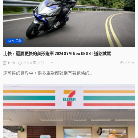
SYM 三陽
比快，還要更快的美形跑車 2024 SYM New DRGBT 道路試駕
2024 年 9 月 11 日
Rick
27.9K
速可達的世界中，很多車款都號稱有著跑格的...