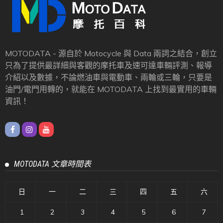
MOTODATA - 源自於 Motocycle 與 Data 兩詞之結合，創立
只為了提供最詳細與客觀的摩托車及速可達車輛評測、報導
介紹以及數據，不論燃油車與電動車、兩輪或三輪，只要是
油門/電門用轉的，就能在 MOTODATA 上找到最實用的車輛
資訊！
MOTODATA 文章時間表
日
一
二
三
四
五
六
1
2
3
4
5
6
7