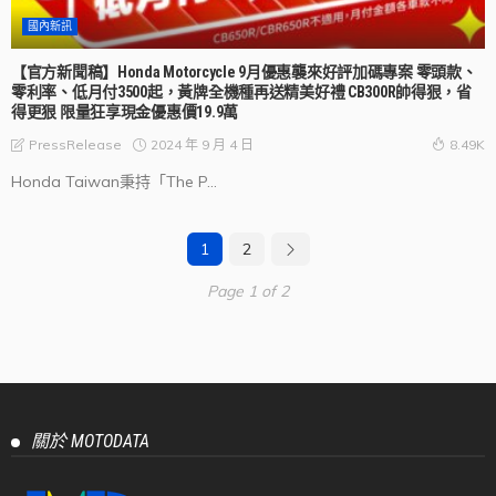
國內新訊
【官方新聞稿】Honda Motorcycle 9月優惠襲來好評加碼專案 零頭款、
零利率、低月付3500起，黃牌全機種再送精美好禮 CB300R帥得狠，省
得更狠 限量狂享現金優惠價19.9萬
2024 年 9 月 4 日
PressRelease
8.49K
Honda Taiwan秉持「The P...
1
2
Page 1 of 2
關於 MOTODATA