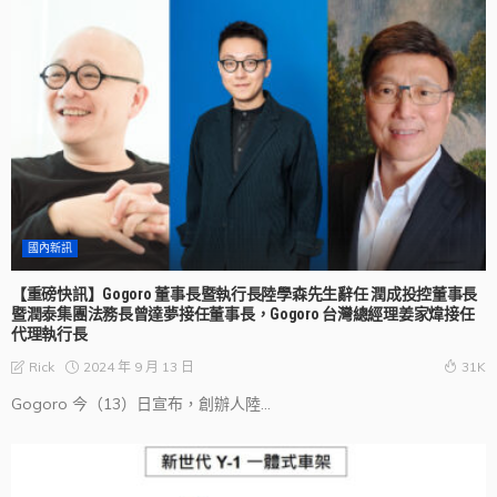
國內新訊
【重磅快訊】Gogoro 董事長暨執行長陸學森先生辭任 潤成投控董事長
暨潤泰集團法務長曾達夢接任董事長，Gogoro 台灣總經理姜家煒接任
代理執行長
2024 年 9 月 13 日
Rick
31K
Gogoro 今（13）日宣布，創辦人陸...