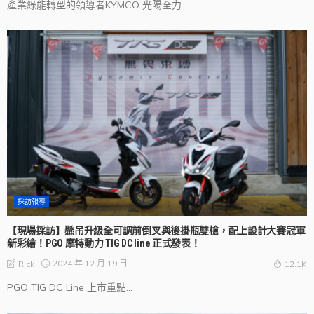
產業綠能轉型的領導者KYMCO 光陽全力...
採訪報導
【現場採訪】懸吊升級全可調前倒叉與後掛瓶雙槍，配上設計大賽冠軍
新彩繪！PGO 摩特動力 TIG DC line 正式發表！
2024 年 12 月 19 日
Rick
12.1K
PGO TIG DC Line 上市重點...