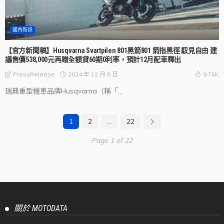
國內新訊
【官方新聞稿】Husqvarna Svartpilen 801黑箭801 箭指黑徑 馭見自由 建
議售價538,000元再贈全額貸60期0利率，預計12月配車釋出
2024 年 12 月 6 日
PressRelease
9.76K
瑞典重型機車品牌Husqvarna（稱「...
1
2
...
22
Page 1 of 22
關於 MOTODATA