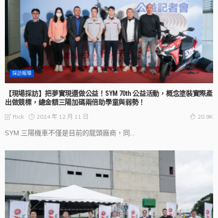
採訪報導
【現場採訪】把夢實現還做公益！SYM 70th 公益活動，概念塗裝實際產
出做競標，總金額三陽加碼兩倍助學童與弱勢！
2024 年 12 月 11 日
Rick
20.9K
SYM 三陽機車不僅是目前的龍頭廠商，同...