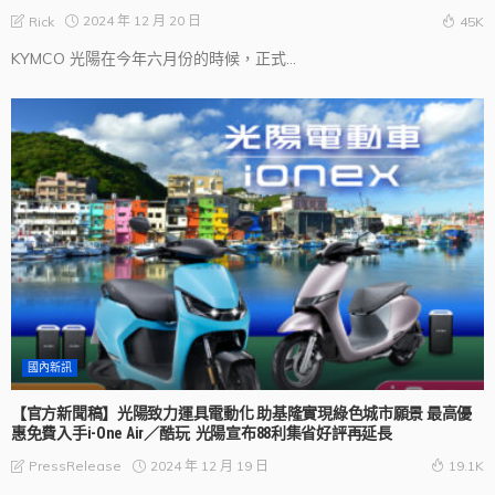
2024 年 12 月 20 日
Rick
45K
KYMCO 光陽在今年六月份的時候，正式...
國內新訊
【官方新聞稿】光陽致力運具電動化 助基隆實現綠色城市願景 最高優
惠免費入手i-One Air／酷玩 光陽宣布88利集省好評再延長
2024 年 12 月 19 日
PressRelease
19.1K