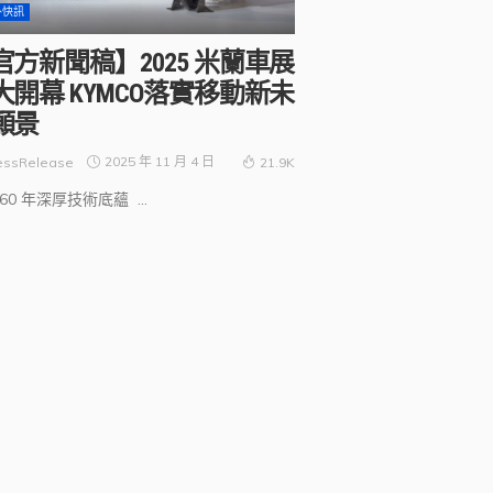
外快訊
官方新聞稿】2025 米蘭車展
大開幕 KYMCO落實移動新未
願景
2025 年 11 月 4 日
essRelease
21.9K
60 年深厚技術底蘊 ...