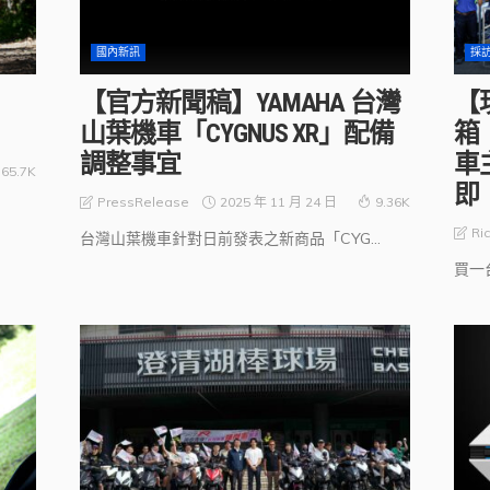
國內新訊
採
【官方新聞稿】YAMAHA 台灣
【
山葉機車「CYGNUS XR」配備
箱！
調整事宜
車
65.7K
即
2025 年 11 月 24 日
PressRelease
9.36K
Ric
台灣山葉機車針對日前發表之新商品「CYG...
買一