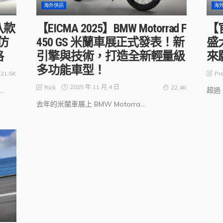
海外快訊
海
八款
【EICMA 2025】BMW Motorrad F
【
仿
450 GS 米蘭車展正式發表！新
盛
格
引擎與技術，打造全新輕量級
來
多功能車型！
Pr
21.5K
2025 年 11 月 4 日
Rick
22.4K
.
超過 
去年的米蘭車展上 BMW Motorra...