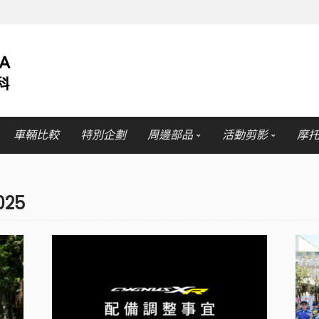
車輛比較
特別企劃
周邊部品
活動剪影
摩
025