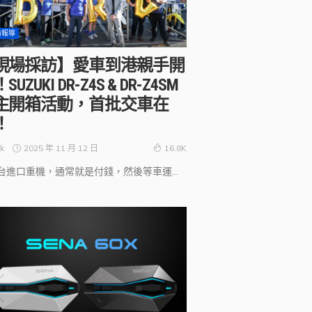
訪報導
現場採訪】愛車到港親手開
SUZUKI DR-Z4S & DR-Z4SM
主開箱活動，首批交車在
！
2025 年 11 月 12 日
k
16.8K
台進口重機，通常就是付錢，然後等車運...