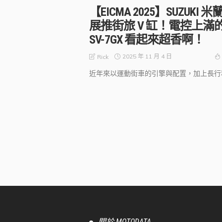
【EICMA 2025】SUZUKI 米
展推街旅 V 缸！電控上滿
SV-7GX 看起來超香啊！
2025 年 11 月 4 日
Rick
近年來以運動街車的引擎與配置，加上長行程.
關於 MOTODATA