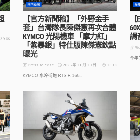
國內新訊
海
 超
【官方新聞稿】「外野金手
【E
套」台灣隊長陳傑憲再次合體
6
KYMCO 光陽機車 「摩力紅」
調
39.6K
「紫暴銀」特仕版陳傑憲欽點
Ric
曝光
今年的
2025 年 11 月 10 日
PressRelease
13.1K
KYMCO 水冷街跑 RTS R 165...