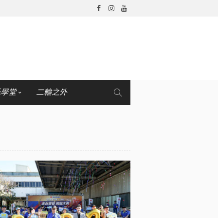
托學堂
二輪之外