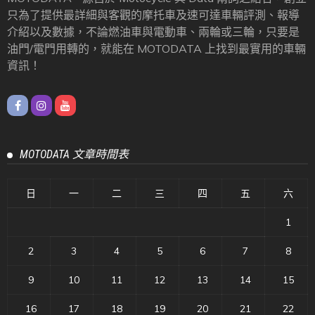
只為了提供最詳細與客觀的摩托車及速可達車輛評測、報導
介紹以及數據，不論燃油車與電動車、兩輪或三輪，只要是
油門/電門用轉的，就能在 MOTODATA 上找到最實用的車輛
資訊！
MOTODATA 文章時間表
日
一
二
三
四
五
六
1
2
3
4
5
6
7
8
9
10
11
12
13
14
15
16
17
18
19
20
21
22