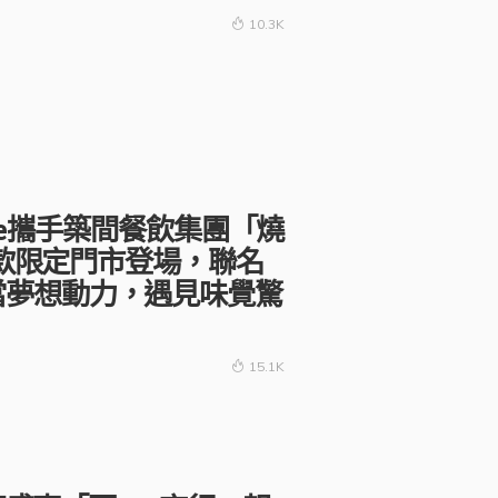
10.3K
cycle攜手築間餐飲集團「燒
典車款限定門市登場，聯名
當夢想動力，遇見味覺驚
15.1K