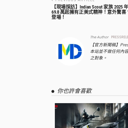
【現場採訪】Indian Scout 家族 
69.8 萬起擁有正美式精神！意外驚喜 1
登場！
The Author
PRESSREL
【官方新聞稿】Pre
本站並不做任何內
之對象。
你也許會喜歡