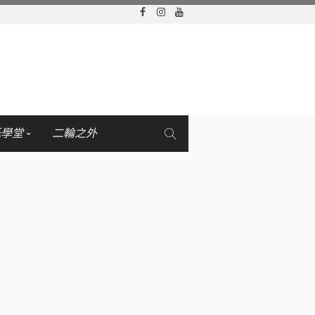
托學堂
二輪之外