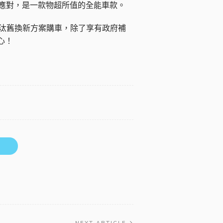
鬆應對，是一款物超所值的全能車款。
透過 汰舊換新方案購車，除了享有政府補
心！
NEXT ARTICLE