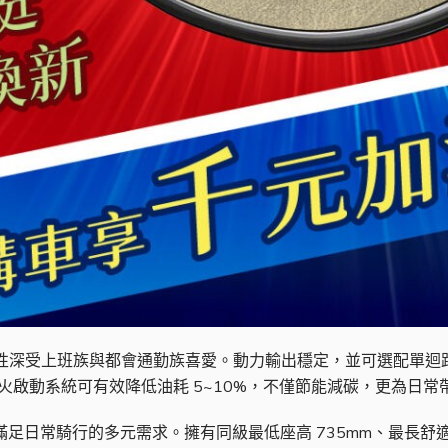
安全性深受上班族與都會通勤族喜愛。動力輸出穩定，並可選配單迴
自動熄火啟動系統可有效降低油耗 5~10%，不僅節能減碳，更為日
，滿足日常騎行的多元需求。擁有同級最低座高 735mm、最長舒適