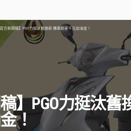
官方新聞稿】PGO力挺汰舊換新 購車即享千元加油金！
稿】PGO力挺汰舊
油金！