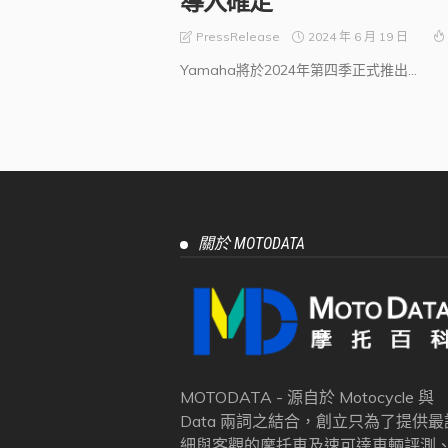
導入確定
2024 年 6 月 19 日
PressRelease
Yamaha將於2024年第四季正式推出...
關於 MOTODATA
MOTODATA - 源自於 Motocycle 與
Data 兩詞之結合，創立只為了提供最
細與客觀的摩托車及速可達車輛評測