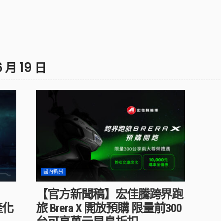
6 月 19 日
國內新訊
【官方新聞稿】宏佳騰跨界跑
產化
旅 Brera X 開放預購 限量前300