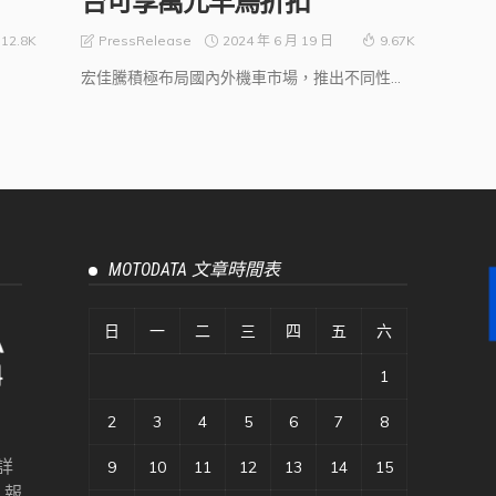
台可享萬元早鳥折扣
2024 年 6 月 19 日
PressRelease
12.8K
9.67K
宏佳騰積極布局國內外機車市場，推出不同性...
MOTODATA 文章時間表
日
一
二
三
四
五
六
1
2
3
4
5
6
7
8
詳
9
10
11
12
13
14
15
、報