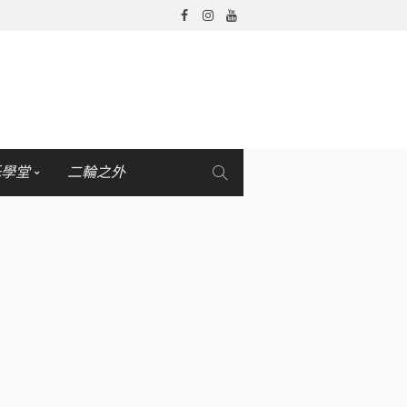
托學堂
二輪之外