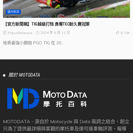
國內新訊
【官方新聞稿】TIG越級打怪 勇奪TEC耐久賽冠軍
2024 年 6 月 11 日
PressRelease
6.73K
地表最強小鋼炮 PGO TIG 在 20...
關於 MOTODATA
MOTODATA - 源自於 Motocycle 與 Data 兩詞之結合，創立
只為了提供最詳細與客觀的摩托車及速可達車輛評測、報導