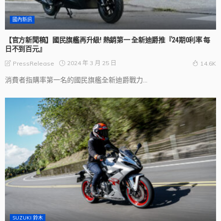
國內新訊
【官方新聞稿】國民旗艦再升級! 熱銷第一 全新迪爵推『24期0利率 每
日不到百元』
2024 年 3 月 25 日
PressRelease
14.6K
消費者指購率第一名的國民旗艦全新迪爵戰力...
SUZUKI 鈴木