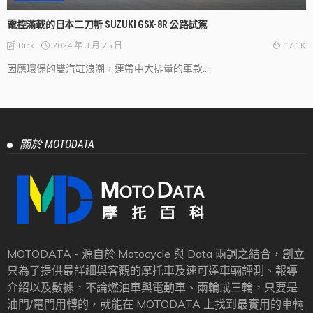
電控滿載的日本二刀斬 SUZUKI GSX-8R 公路試駕
2024 年 3 月 25 日
Rick
17.1K
因應環保的雙汽缸浪潮，連帶中大排量的車款...
關於 MOTODATA
MOTODATA - 源自於 Motocycle 與 Data 兩詞之結合，創立
只為了提供最詳細與客觀的摩托車及速可達車輛評測、報導
介紹以及數據，不論燃油車與電動車、兩輪或三輪，只要是
油門/電門用轉的，就能在 MOTODATA 上找到最實用的車輛