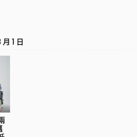
3 月 1 日
兩
邁