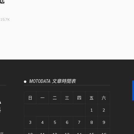
低
15.7K
MOTODATA 文章時間表
日
一
二
三
四
五
六
1
2
3
4
5
6
7
8
9