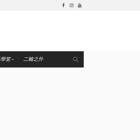
托學堂
二輪之外