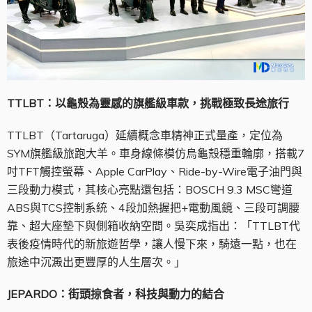
TTLBT
：以龜殼為靈感的旗艦級車款，挑戰極致長途旅行
TTLBT（Tartaruga）延續概念車精神正式量產，定位為
SYM旗艦級旅跑大羊。車身線條模仿烏龜殼穩重輪廓，搭載7
吋TFT觸控螢幕、Apple CarPlay、Ride-by-Wire電子油門與
三段動力模式，其核心亮點還包括：BOSCH 9.3 MSC彎道
ABS與TCS控制系統、4段加熱握把+電動風鏡、三段可調腰
靠、超大座墊下與側箱收納空間。吳奕成指出：「TTLBT代
表後疫情時代的新旅遊哲學，讓人慢下來，騎遠一點，也在
旅途中沉澱出更豐厚的人生層次。」
JEPARDO
：街頭掠食者，科技與動力的結合