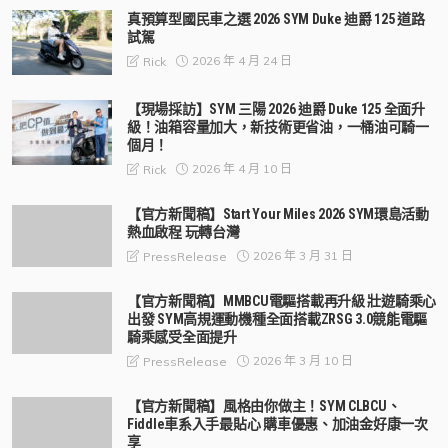
真預算型國民車之選 2026 SYM Duke 迪爵 125 道路
試駕
2026 年 4 月 24 日
Rick
【現場採訪】SYM 三陽 2026 迪爵 Duke 125 全面升
級！油箱容量加大，新技術更省油，一桶油可騎一
個月！
2026 年 4 月 10 日
Rick
【官方新聞稿】Start Your Miles 2026 SYM環島活動
熱血啟程 玩轉台灣
2026 年 3 月 31 日
PressRelease
【官方新聞稿】MMBCU電驅搭載再升級 壯遊騎乘心
出發 SYM高規運動機種全面搭載ZRSG 3.0競能電驅
騎乘感受全面提升
2026 年 3 月 10 日
PressRelease
【官方新聞稿】風格由你做主！SYM CLBCU、
Fiddle車系入手最貼心 購車優惠、加油金好康一次
享