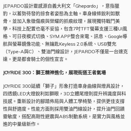
JEPARDO設計靈感源自義大利文「Ghepardo」，意指獵
豹，以蓄勢待發的掠食者姿態為主軸。車身線條銳利如獸
骨，並加入象徵傷痕與榮耀的抓痕紋理，展現獨特戰鬥美
學，科技上配置也毫不妥協，包含7吋TFT螢幕支援三種UI風
格、可日夜模式切換、SYM APP整合來電、訊息、Google導
航與螢幕鏡像功能、無鑰匙Keyless 2.0系統、USB雙充
（Type-A與C）、雙油門線設計，JEPARDO不僅是一台速克
達，更是都會騎士的個性宣言。
JOYRIDE 300
：獅王精神進化，展現街道王者氣場
JOYRIDE 300延續「獅子」形象打造車身曲線與燈具設計，
四透鏡LED大燈銳利如獅眼，3D立體尾燈則提升辨識度與科
技感。重新設計的腳踏佈局與人體工學椅墊，提供更佳支撐
性與舒適度。性能方面則採用雙油門線設計，提升油門回饋
靈敏度，搭配高剛性避震與ABS制動系統，是實力與風格並
進的中量級新作。