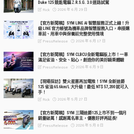
Duke 125 競能電驅 Z.R.S.G. 3.0 道路試駕
2026 年 6 月 29 日
Rick
【官方新聞稿】SYM LINE AI 智慧服務正式上線！升
級 LINE 官方帳號為機車品牌智慧服務入口，串接購
車前、用車中與保養前完整使用情境
2026 年 6 月 17 日
PressRelease
【官方新聞稿】SYM CLBCU全新電驅版上市！一車
滿足省油、安全、貼心，創造你的美好騎乘體驗
2026 年 6 月 9 日
PressRelease
【現場採訪】雙火星塞再加電推！SYM 全新迪爵
125 省油 65.6km/L 大升級！最低 NT$ 57,200 就可入
手！
2026 年 5 月 27 日
Rick
【官方新聞稿】SYM 三陽迪爵125上市不到一個月
銷量破萬！感謝萬名車主，優惠好評再延長!
2026 年 5 月 8 日
PressRelease