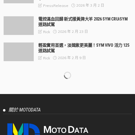
2026 年 3 月 2 日
PressRelease
電控滿血回歸 新式樣黃牌大羊 2026 SYM CRUiSYM
道路試駕
2026 年 2 月 23 日
Rick
輕盈實用首選，淡嫣紫更美麗！SYM VIVO 活力 125
道路試駕
2026 年 2 月 9 日
Rick
【官方新聞稿】KYMCO 光陽宣布拓圈「移動時尚」
2026 力邀李多慧擔任「雙特仕版新車」時尚代言人
「Like Euro 125」歐風特仕版、「Yogurt 優格 Slim
125」塑身特仕版 改款新登場
2026 年 2 月 2 日
PressRelease
國產首輛電推 + 彎道 ABS/TCS 白牌跑車 2026 New
DRGBT 彎道特仕板 道路試駕
2026 年 1 月 29 日
Rick