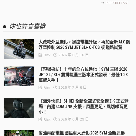
PRESSRELEASE
你也許會喜歡
大改款外型進化，操控電推升級，再加全新 ALC 防
浮舉控制 2026 SYM JET SL+ C-TCS 版 道路試駕
2026 年 8 月 10 日
Rick
【現場採訪】十年的全方位進化！SYM 三陽 2026
JET SL / SL+ 雙排氣量三版本正式發表！最低 10.3
萬起入手！
2026 年 7 月 6 日
Rick
【海外快訊】SHOEI 全新全罩式安全帽 Z-9 正式登
場！內建 COMLINK 支援，風量更足，風切噪音更
小！
2026 年 6 月 29 日
Rick
省油再配電推 國民車大進化 2026 SYM 全新迪爵