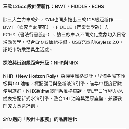
三款125c.c.
設計型新作：BWT
、FIDDLE
、ECHS
除三大主力車款外，SYM也同步推出三款125級距新作——
BWT（靈感自蕎麥花）、FIDDLE（音樂美學款）與
ECHS（書法行書設計）。這三款車以不同文化意象切入日常
通勤美學，整合EnMIS節能技術、USB充電與Keyless 2.0，
讓城市騎乘更具生活感。
探險與街跑級距齊升級：NHR
與NHX
NHR
（New Horizon Rally
）
採機甲風格設計，配備金屬下護
板與14L油箱，標配護弓與全新液冷引擎，瞄準中輕度冒險
使用族群。
NHX
為街頭戰鬥系風格車款，雙L型日行燈與VA
儀表搭配新式水冷引擎，整合14L油箱與更厚座墊，兼顧戰
鬥感與長途舒適。
SYM
邁向「設計＋服務」的品牌進化