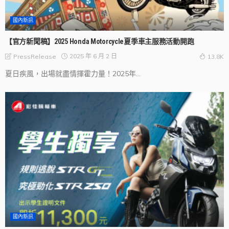
國內新訊
【官方新聞稿】2025 Honda Motorcycle夏季車主服務活動開跑
2025 年 6 月 2 日
PressRelease
13.8K
夏日疾風，出場就盡情揮霍力量！2025年...
國內新訊