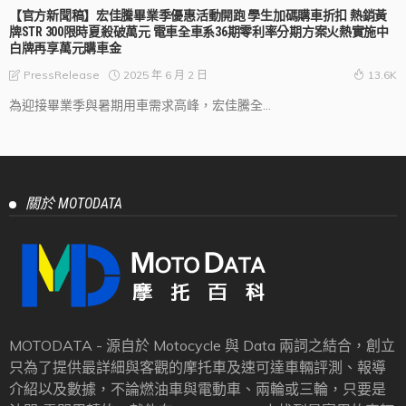
【官方新聞稿】宏佳騰畢業季優惠活動開跑 學生加碼購車折扣 熱銷黃
牌STR 300限時夏殺破萬元 電車全車系36期零利率分期方案火熱實施中
白牌再享萬元購車金
2025 年 6 月 2 日
PressRelease
13.6K
為迎接畢業季與暑期用車需求高峰，宏佳騰全...
關於 MOTODATA
MOTODATA - 源自於 Motocycle 與 Data 兩詞之結合，創立
只為了提供最詳細與客觀的摩托車及速可達車輛評測、報導
介紹以及數據，不論燃油車與電動車、兩輪或三輪，只要是