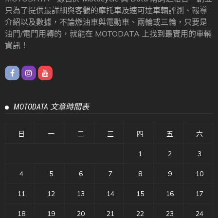
只為了提供最詳細與客觀的摩托車及速可達車輛評測、報導
介紹以及數據，不論燃油車與電動車、兩輪或三輪，只要是
油門/電門用轉的，就能在 MOTODATA 上找到最實用的車輛
資訊！
MOTODATA 文章時間表
日
一
二
三
四
五
六
1
2
3
4
5
6
7
8
9
10
11
12
13
14
15
16
17
18
19
20
21
22
23
24