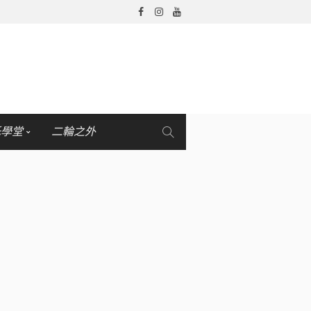
托學堂
二輪之外