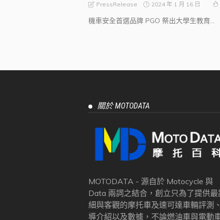
2024 年 1 月 16 日
PressRelease
機車安全首選品牌 PGO 祭出大學生教育...
關於 MOTODATA
MOTODATA - 源自於 Motocycle 與
Data 兩詞之結合，創立只為了提供最
細與客觀的摩托車及速可達車輛評測
導介紹以及數據，不論燃油車與電動