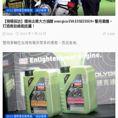
2023 國際重型機車展
採訪報導
【現場採訪】臻裕企業大方捐贈 energica EVA ESSEESSE9+ 警用重機，
打造南投綠能巡邏！
2023 年 7 月 22 日
Rick
2.65K
警用車輛在台灣有著非常多的車款，而且各地...
2023 國際重型機車展
採訪報導