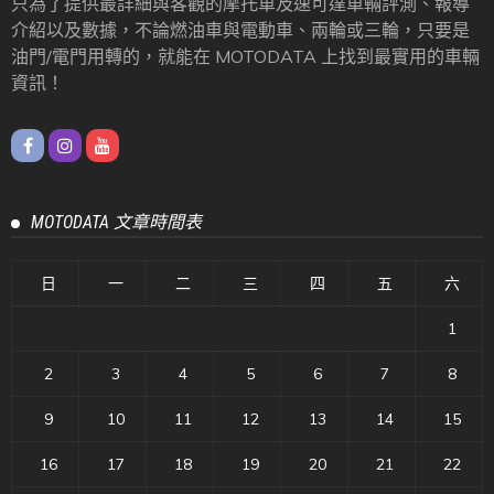
只為了提供最詳細與客觀的摩托車及速可達車輛評測、報導
介紹以及數據，不論燃油車與電動車、兩輪或三輪，只要是
油門/電門用轉的，就能在 MOTODATA 上找到最實用的車輛
資訊！
MOTODATA 文章時間表
日
一
二
三
四
五
六
1
2
3
4
5
6
7
8
9
10
11
12
13
14
15
16
17
18
19
20
21
22