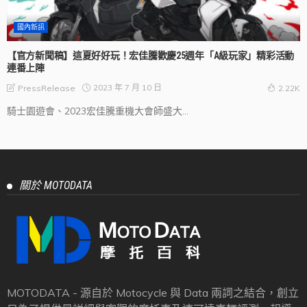
國內新訊
【官方新聞稿】這夏好好玩！宏佳騰歡慶25週年「A級玩家」精彩活動
連番上陣
2023 年 7 月 10 日
PressRelease
2.22K
騎士園遊會、2023宏佳騰重機大會師盛大...
關於 MOTODATA
MOTODATA - 源自於 Motocycle 與 Data 兩詞之結合，創立