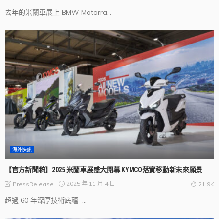
去年的米蘭車展上 BMW Motorra...
海外快訊
【官方新聞稿】2025 米蘭車展盛大開幕 KYMCO落實移動新未來願景
2025 年 11 月 4 日
PressRelease
21.9K
超過 60 年深厚技術底蘊 ...