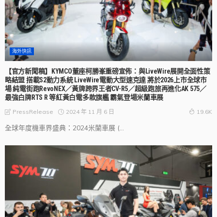
海外快訊
【官方新聞稿】KYMCO董座柯勝峯重磅宣佈：與LiveWire展開全面性策
略結盟 搭載S2動力系統 LiveWire電動大型速克達 將於2026上市全球市
場 純電街跑RevoNEX／黃牌跨界王者CV-R5／超級跑旅再進化AK 575／
最強白牌RTS R 等紅黃白電多款旗艦 霸氣登場米蘭車展
2024 年 11 月 6 日
PressRelease
19.6K
全球年度機車界盛典：2024米蘭車展 (...