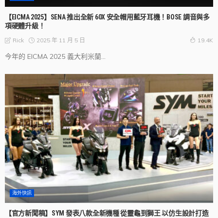
【EICMA 2025】SENA 推出全新 60X 安全帽用藍牙耳機！BOSE 調音與多
項硬體升級！
2025 年 11 月 5 日
Rick
19.4K
今年的 EICMA 2025 義大利米蘭...
海外快訊
【官方新聞稿】SYM 發表八款全新機種 從靈龜到獅王 以仿生設計打造