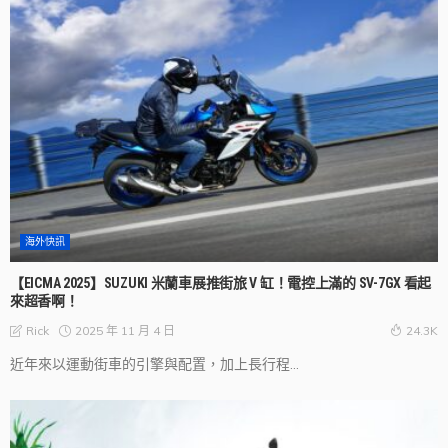
海外快訊
【EICMA 2025】SUZUKI 米蘭車展推街旅 V 缸！電控上滿的 SV-7GX 看起
來超香啊！
2025 年 11 月 4 日
Rick
24.3K
近年來以運動街車的引擎與配置，加上長行程...