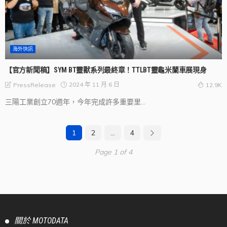
海外快訊
【官方新聞稿】SYM BT靈獸系列最終章！TTLBT靈龜米蘭車展現身
2024 年 11 月 6 日
PressRelease
12.9K
三陽工業創立70週年，今年完成許多重要里...
1
2
...
4
Page 1 of 4
關於 MOTODATA