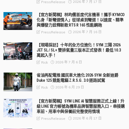
2026 年 7 月 17 日
PressRelease
【官方新聞稿】林昀儒首度代言機車！攜手 KYMCO
化身「新彎道情人」從球桌到彎道！以速度、精準
與爆發力詮釋新款 RTS R 165 性能鋼砲
2026 年 7 月 16 日
PressRelease
【現場採訪】十年的全方位進化！SYM 三陽 2026
JET SL / SL+ 雙排氣量三版本正式發表！最低 10.3
萬起入手！
2026 年 7 月 6 日
Rick
省油再配電推 國民車大進化 2026 SYM 全新迪爵
Duke 125 競能電驅 Z.R.S.G. 3.0 道路試駕
2026 年 6 月 29 日
Rick
【官方新聞稿】SYM LINE AI 智慧服務正式上線！升
級 LINE 官方帳號為機車品牌智慧服務入口，串接購
車前、用車中與保養前完整使用情境
2026 年 6 月 17 日
PressRelease