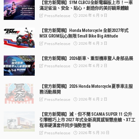
【官方新聞稿】SYM CLBCU全新電驅版上市！一車
滿足省油、安全、貼心，創造你的美好騎乘體驗
2026 年 6 月 9 日
PressRelease
【官方新聞稿】Honda Motorcycle 全新2027年式
MSX GROM玩心無限 Small Bike Big Attitude
2026 年 6 月 3 日
PressRelease
【官方新聞稿】2026新車、重型機車暨人身部品展
2026 年 6 月 2 日
PressRelease
【官方新聞稿】2026 Honda Motorcycle夏季車主服
務活動展開
2026 年 6 月 2 日
PressRelease
【官方新聞稿】減．但不簡 SCANIA SUPER 11 公升
引擎輕巧上市 2027 年式全新高質感智慧座艙、XT工
程車硬漢套件同步強勢登場
2026 年 5 月 30 日
PressRelease