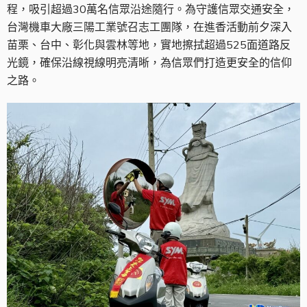
程，吸引超過30萬名信眾沿途隨行。為守護信眾交通安全，
台灣機車大廠三陽工業號召志工團隊，在進香活動前夕深入
苗栗、台中、彰化與雲林等地，實地擦拭超過525面道路反
光鏡，確保沿線視線明亮清晰，為信眾們打造更安全的信仰
之路。