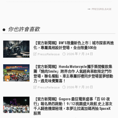
PRESSRELEASE
你也許會喜歡
【官方新聞稿】BW’S限量新色上市｜城市探索再進
化，專屬風格設計登場，全台限量500台
2026 年 7 月 24 日
PressRelease
【官方新聞稿】Honda Motorcycle攜手築間餐飲集
團「燒肉Smile」跨界合作 人氣經典車款限定門市
登場，聯名餐點、車主專屬好禮同步登場當夢想動
力，遇見味覺驚喜！
2026 年 7 月 20 日
PressRelease
【官方新聞稿】Gogoro 最狂電車盛事「百 GO 夜
行」報名熱烈啟動！ 9 / 12 桃園盛大啟航 史上首次
千人騎進機堡秘境，本夢比拉滿加碼再抽 SpaceX
股票