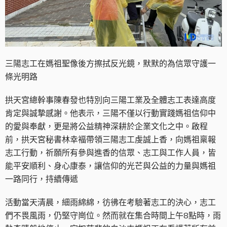
三陽志工在媽祖聖像後方擦拭反光鏡，默默的為信眾守護一
條光明路
拱天宮總幹事陳春發也特別向三陽工業及全體志工表達高度
肯定與誠摯感謝。他表示，三陽不僅以行動實踐媽祖信仰中
的愛與奉獻，更是將公益精神深耕於企業文化之中。啟程
前，拱天宮秘書林幸褔帶領三陽志工虔誠上香，向媽祖稟報
志工行動，祈願所有參與進香的信眾、志工與工作人員，皆
能平安順利、身心康泰，讓信仰的光芒與公益的力量與媽祖
一路同行，持續傳遞
活動當天清晨，細雨綿綿，彷彿在考驗著志工的決心，志工
們不畏風雨，仍堅守崗位。然而就在集合時間上午8點時，雨