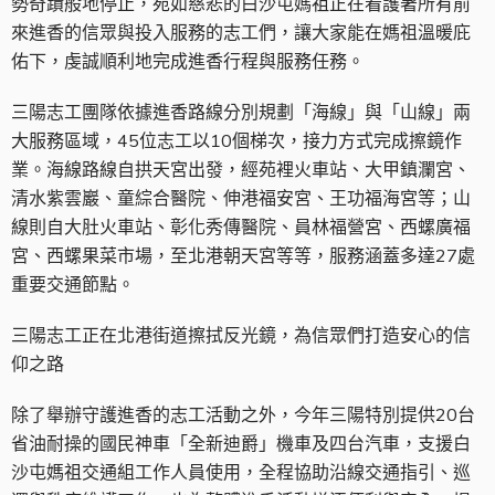
勢奇蹟般地停止，宛如慈悲的白沙屯媽祖正在看護著所有前
來進香的信眾與投入服務的志工們，讓大家能在媽祖溫暖庇
佑下，虔誠順利地完成進香行程與服務任務。
三陽志工團隊依據進香路線分別規劃「海線」與「山線」兩
大服務區域，45位志工以10個梯次，接力方式完成擦鏡作
業。海線路線自拱天宮出發，經苑裡火車站、大甲鎮瀾宮、
清水紫雲巖、童綜合醫院、伸港福安宮、王功福海宮等；山
線則自大肚火車站、彰化秀傳醫院、員林福營宮、西螺廣福
宮、西螺果菜市場，至北港朝天宮等等，服務涵蓋多達27處
重要交通節點。
三陽志工正在北港街道擦拭反光鏡，為信眾們打造安心的信
仰之路
除了舉辦守護進香的志工活動之外，今年三陽特別提供20台
省油耐操的國民神車「全新迪爵」機車及四台汽車，支援白
沙屯媽祖交通組工作人員使用，全程協助沿線交通指引、巡