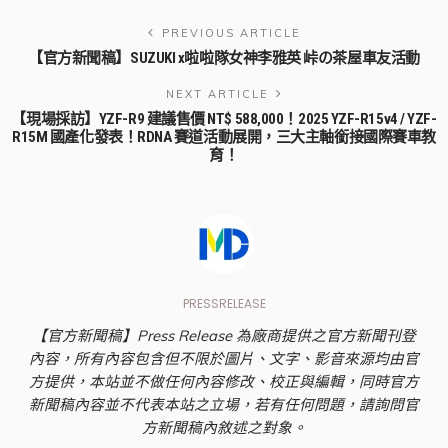
PREVIOUS ARTICLE
【官方新聞稿】SUZUKI x啦啦隊女神李雅英 峠の茶屋車友活動
NEXT ARTICLE
【現場採訪】YZF-R9 建議售價 NT$ 588,000！2025 YZF-R15v4 / YZF-
R15M 國產化發表！RDNA 賽道活動展開，三大主軸銜接國際賽車教
育！
PRESSRELEASE
【官方新聞稿】Press Release 為廠商提供之官方新聞刊登
內容，所有內容包含但不限於圖片、文字、影音來源均由官
方提供，本站並不做任何內容修改、校正與編輯，同時官方
新聞稿內容並不代表本站之立場，若有任何問題，請詢問官
方新聞稿內敘述之對象。