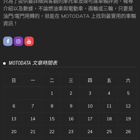
只為了提供最詳細與客觀的摩托車及速可達車輛評測、報導
介紹以及數據，不論燃油車與電動車、兩輪或三輪，只要是
油門/電門用轉的，就能在 MOTODATA 上找到最實用的車輛
資訊！
MOTODATA 文章時間表
日
一
二
三
四
五
六
1
2
3
4
5
6
7
8
9
10
11
12
13
14
15
16
17
18
19
20
21
22
23
24
25
26