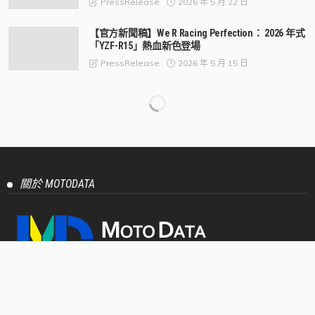
2026 年 5 月 22 日
PressRelease
【官方新聞稿】We R Racing Perfection： 2026 年式
「YZF-R15」熱血新色登場
2026 年 5 月 15 日
PressRelease
【官方新聞稿】從賽道到街道：承襲TSR廠隊設計
語彙， 「CYGNUS X」極鋒銀 新色上市
2026 年 5 月 15 日
PressRelease
【官方新聞稿】2026年DGR紳士路騎台北場報名正
式開跑！歷年規模最大騎士紳裝公益活動即將登
場！
2026 年 5 月 11 日
PressRelease
【官方新聞稿】Honda Motorcycle 全新2026年式
CBR500R E-Clutch進化登場 熱血運動基因再進化，
打造更純粹的運動騎乘體驗
2026 年 5 月 11 日
PressRelease
【官方新聞稿】「JOG 125」質感新色亮相 打造都