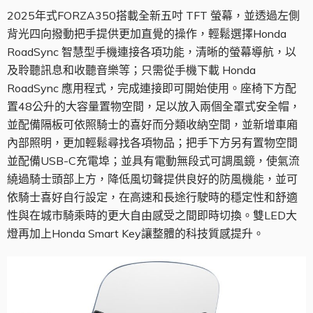
2025年式FORZA350搭載全新五吋 TFT 螢幕，並透過左側
背光四向撥動把手提供更加直覺的操作，輕鬆選擇Honda
RoadSync 智慧型手機連接各項功能，清晰的螢幕導航，以
及聆聽訊息和收聽音樂等；只需從手機下載 Honda
RoadSync 應用程式，完成連接即可開始使用。座椅下方配
置48公升的大容量置物空間，足以放入兩個全罩式安全帽，
並配備隔板可依照騎士的喜好而分類收納空間，並新增車廂
內部照明，更加輕鬆尋找各項物品；把手下方另有置物空間
並配備USB-C充電埠；並具有電動無段式可調風鏡，使氣流
繞過騎士頭部上方，降低風切聲提供良好的防風機能，並可
依騎士喜好自行設定，在高速和長途行駛時的穩定性和舒適
性與在城市騎乘時的更大自由感受之間即時切換。雙LED大
燈再加上Honda Smart Key讓整體的科技質感提升。