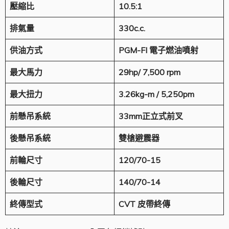
壓縮比
10.5:1
排氣量
330c.c.
供油方式
PGM-FI
電子燃油噴射
最大馬力
29hp/ 7,500 rpm
最大扭力
3.26kg-m / 5,250pm
前懸吊系統
33mm
正立式前叉
後懸吊系統
雙槍避震器
前輪尺寸
120/70-15
後輪尺寸
140/70-14
終
傳
型
式
CVT
皮帶終傳