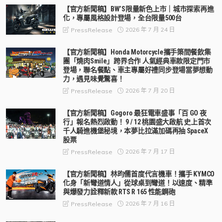
【官方新聞稿】BW’S限量新色上市｜城市探索再進
化，專屬風格設計登場，全台限量500台
2026 年 7 月 24 日
PressRelease
【官方新聞稿】Honda Motorcycle攜手築間餐飲集
團「燒肉Smile」跨界合作 人氣經典車款限定門市
登場，聯名餐點、車主專屬好禮同步登場當夢想動
力，遇見味覺驚喜！
2026 年 7 月 20 日
PressRelease
【官方新聞稿】Gogoro 最狂電車盛事「百 GO 夜
行」報名熱烈啟動！ 9 / 12 桃園盛大啟航 史上首次
千人騎進機堡秘境，本夢比拉滿加碼再抽 SpaceX
股票
2026 年 7 月 17 日
PressRelease
【官方新聞稿】林昀儒首度代言機車！攜手 KYMCO
化身「新彎道情人」從球桌到彎道！以速度、精準
與爆發力詮釋新款 RTS R 165 性能鋼砲
2026 年 7 月 16 日
PressRelease