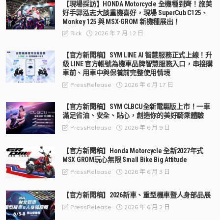
【現場採訪】HONDA Motorcycle 全機種到齊！旅美
好手郭泓志大談重機喜好，現場 SuperCub C125、
Monkey 125 與 MSX-GROM 新機種展出！
2026 年 7 月 12 日
Rick
【官方新聞稿】SYM LINE AI 智慧服務正式上線！升
級 LINE 官方帳號為機車品牌智慧服務入口，串接購
車前、用車中與保養前完整使用情境
2026 年 6 月 17 日
PressRelease
【官方新聞稿】SYM CLBCU全新電驅版上市！一車
滿足省油、安全、貼心，創造你的美好騎乘體驗
2026 年 6 月 9 日
PressRelease
【官方新聞稿】Honda Motorcycle 全新2027年式
MSX GROM玩心無限 Small Bike Big Attitude
2026 年 6 月 3 日
PressRelease
【官方新聞稿】2026新車、重型機車暨人身部品展
2026 年 6 月 2 日
PressRelease