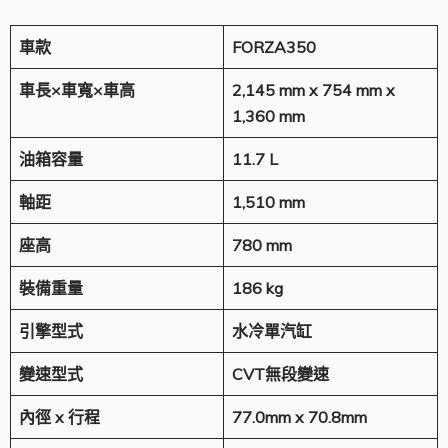
車款
FORZA350
車長×車寬×車高
2,145 mm x 754 mm x
1,360 mm
油箱容量
11.7
L
軸距
1,510 mm
座高
7
80
mm
裝備重量
186 kg
引擎型式
水冷
單
汽缸
變速型式
CVT
無段變速
內徑
x
行程
77.0mm x 70.8mm