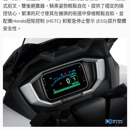
式前叉、雙後避震器，騎乘姿勢輕鬆自在，提供了穩定的操
控信心，緊湊的尺寸使其在擁擠的街道中穿梭輕鬆自如，並
配備Honda扭矩控制 (HSTC) 和緊急停止警示 (ESS)提升整體
安全性。