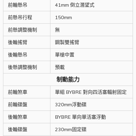
前輪懸吊
41mm 倒立潛望式
前懸吊行程
150mm
前懸調整機制
無
後輪搖臂
鋼製雙搖臂
後輪懸吊
單槍中置
後懸調整機制
預載
制動能力
前輪煞車
單組 BYBRE 對向四活塞輻射固定
前輪碟盤
320mm浮動碟
後輪煞車
BYBRE 單向單活塞浮動
後輪碟盤
230mm固定碟