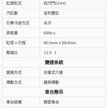
缸頭形式
四汽門DOHC
汽缸數
並列雙缸
引擎冷卻方式
水冷
排氣量
689c.c.
缸徑 x 行程
80.0mm x 68.6mm
壓縮比
11.5 : 1
變速系統
變速方式
往復式六速
傳動方式
鏈條傳動
車台懸吊
車台結構
鋼管車台