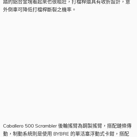
踏的鋁合金塊看起來也很粗壯，打檔桿還具有收折設計，意
外倒車可降低打檔桿斷裂之機率。
後輪搖臂
Caballero 500 Scrambler 後輪搖臂為鋼製搖臂，搭配鏈條傳
動，制動系統則是使用 BYBRE 的單活塞浮動式卡鉗，搭配