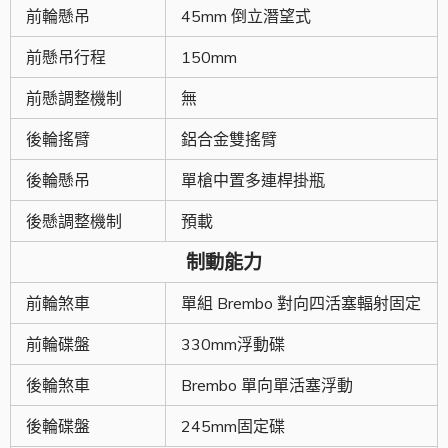
前輪懸吊
45mm 倒立潛望式
前懸吊行程
150mm
前懸調整機制
無
後輪搖臂
鋁合金雙搖臂
後輪懸吊
單槍中置多連桿掛瓶
後懸調整機制
預載
制動能力
前輪煞車
單組 Brembo 對向四活塞輻射固定
前輪碟盤
330mm浮動碟
後輪煞車
Brembo 單向單活塞浮動
後輪碟盤
245mm固定碟