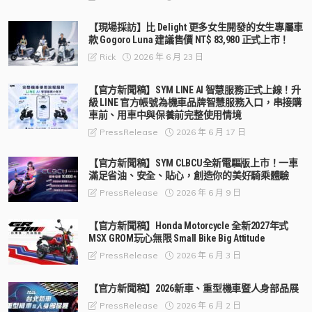
【現場採訪】比 Delight 更多女生開發的女生專屬車
款 Gogoro Luna 建議售價 NT$ 83,980 正式上市！
2026 年 6 月 23 日
Rick
【官方新聞稿】SYM LINE AI 智慧服務正式上線！升
級 LINE 官方帳號為機車品牌智慧服務入口，串接購
車前、用車中與保養前完整使用情境
2026 年 6 月 17 日
PressRelease
【官方新聞稿】SYM CLBCU全新電驅版上市！一車
滿足省油、安全、貼心，創造你的美好騎乘體驗
2026 年 6 月 9 日
PressRelease
【官方新聞稿】Honda Motorcycle 全新2027年式
MSX GROM玩心無限 Small Bike Big Attitude
2026 年 6 月 3 日
PressRelease
【官方新聞稿】2026新車、重型機車暨人身部品展
2026 年 6 月 2 日
PressRelease