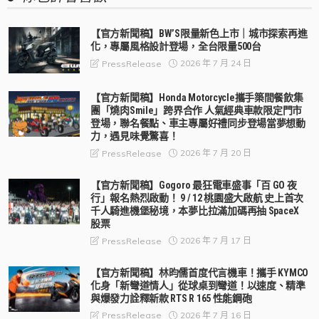
【官方新聞稿】BW’S限量新色上市｜城市探索再進
化，專屬風格設計登場，全台限量500台
2026 年 7 月 24 日
PressRelease
【官方新聞稿】Honda Motorcycle攜手築間餐飲集
團「燒肉Smile」跨界合作 人氣經典車款限定門市
登場，聯名餐點、車主專屬好禮同步登場當夢想動
力，遇見味覺驚喜！
2026 年 7 月 20 日
PressRelease
【官方新聞稿】Gogoro 最狂電車盛事「百 GO 夜
行」報名熱烈啟動！ 9 / 12 桃園盛大啟航 史上首次
千人騎進機堡秘境，本夢比拉滿加碼再抽 SpaceX
股票
2026 年 7 月 17 日
PressRelease
【官方新聞稿】林昀儒首度代言機車！攜手 KYMCO
化身「新彎道情人」從球桌到彎道！以速度、精準
與爆發力詮釋新款 RTS R 165 性能鋼砲
2026 年 7 月 16 日
PressRelease