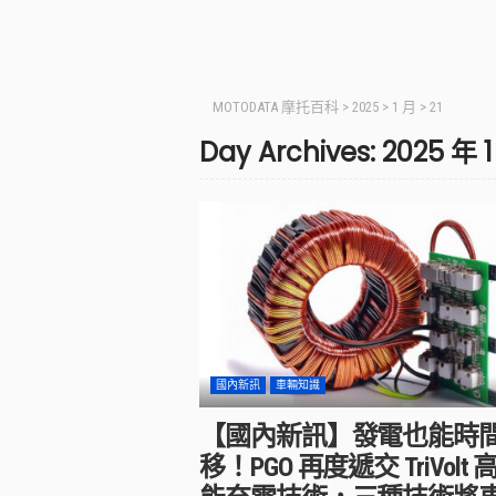
MOTODATA 摩托百科
>
2025
>
1 月
>
21
Day Archives: 2025 年 1
國內新訊
車輛知識
【國內新訊】發電也能時
移！PGO 再度遞交 TriVolt 