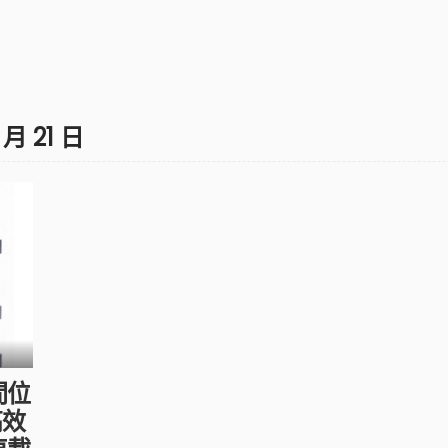
 月 21 日
間位
高效