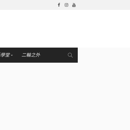
托學堂
二輪之外