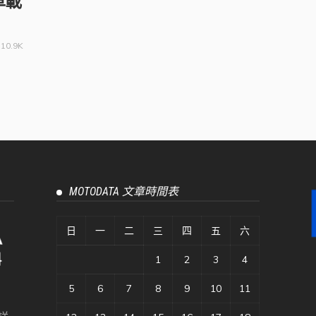
車載
10.9K
MOTODATA 文章時間表
日
一
二
三
四
五
六
1
2
3
4
5
6
7
8
9
10
11