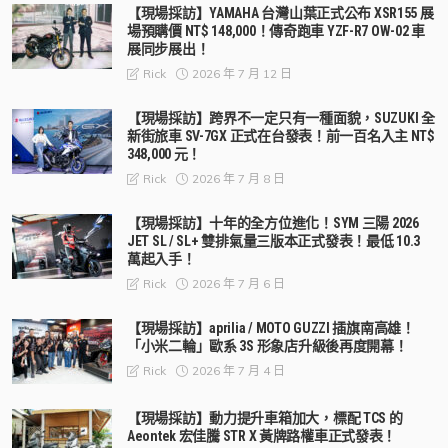
【現場採訪】YAMAHA 台灣山葉正式公布 XSR155 展
場預購價 NT$ 148,000！傳奇跑車 YZF-R7 OW-02 車
展同步展出！
2026 年 7 月 12 日
Rick
【現場採訪】跨界不一定只有一種面貌，SUZUKI 全
新街旅車 SV-7GX 正式在台發表！前一百名入主 NT$
348,000 元！
2026 年 7 月 8 日
Rick
【現場採訪】十年的全方位進化！SYM 三陽 2026
JET SL / SL+ 雙排氣量三版本正式發表！最低 10.3
萬起入手！
2026 年 7 月 6 日
Rick
【現場採訪】aprilia / MOTO GUZZI 插旗南高雄！
「小米二輪」歐系 3S 形象店升級後再度開幕！
2026 年 7 月 4 日
Rick
【現場採訪】動力提升車箱加大，標配 TCS 的
Aeontek 宏佳騰 STR X 黃牌路權車正式發表！