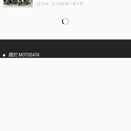
2026 年 7 月 3 日
Rick
【現場採訪】配備 ERC 自動離合器的 BMW Motorrad
F 450 GS 第一手到港開箱！提前為 2026 重機展暖
身！
2026 年 7 月 2 日
Rick
省油再配電推 國民車大進化 2026 SYM 全新迪爵
Duke 125 競能電驅 Z.R.S.G. 3.0 道路試駕
2026 年 6 月 29 日
Rick
【現場採訪】比 Delight 更多女生開發的女生專屬車
款 Gogoro Luna 建議售價 NT$ 83,980 正式上市！
2026 年 6 月 23 日
Rick
【官方新聞稿】SYM LINE AI 智慧服務正式上線！升
級 LINE 官方帳號為機車品牌智慧服務入口，串接購
車前、用車中與保養前完整使用情境
2026 年 6 月 17 日
PressRelease
【現場採訪】排氣量升級！Vespa 80 周年發表會帶