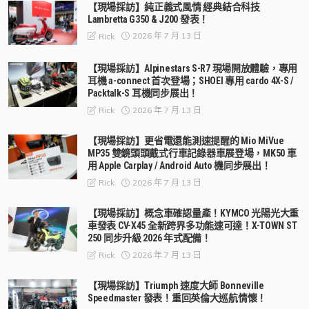
【現場採訪】純正義式風情 經典結合科技
Lambretta G350 & J200 發表！
2026 年 7 月 13 日
Rick
【現場採訪】Alpinestars S-R7 現場開放體驗，專用
耳機 a-connect 首次登場；SHOEI 專用 cardo 4X-S /
Packtalk-S 耳機同步展出！
2026 年 7 月 13 日
Rick
【現場採訪】更省電還能測速提醒的 Mio MiVue
MP35 雙鏡頭頭戴式行車記錄器車展登場，MK50 車
用 Apple Carplay / Android Auto 機同步展出！
2026 年 7 月 13 日
Rick
【現場採訪】概念車確認量產！KYMCO 光陽光大重
車發表 CV-X45 全新跨界多功能速可達！X-TOWN ST
250 同步升級 2026 年式配備！
2026 年 7 月 13 日
Rick
【現場採訪】Triumph 速度大師 Bonneville
Speedmaster 發表！重回英倫大巡航情懷！