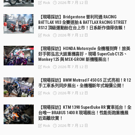
2026 年 7 月 12 日
Rick
【現場採訪】Bridgestone 普利司通 RACING
BATTLAX V03 全賽道胎 & BATTLAX RACING STREET
RS12 頂級運動胎在台上市！日系新作值得信賴！
2026 年 7 月 12 日
Rick
【現場採訪】HONDA Motorcycle 全機種到齊！旅美
好手郭泓志大談重機喜好，現場 SuperCub C125、
Monkey 125 與 MSX-GROM 新機種展出！
2026 年 7 月 12 日
Rick
【現場採訪】BMW Motrrad F 450 GS 正式亮相！R 12
手工車系列同步展出，全機種新年式報價公開！
2026 年 7 月 12 日
Rick
【現場採訪】KTM 1390 SuperDuke RR 實車抵台！全
台唯一 BRABUS 1400 R 現場展出！性能街跑重機展
近距離欣賞！
2026 年 7 月 12 日
Rick