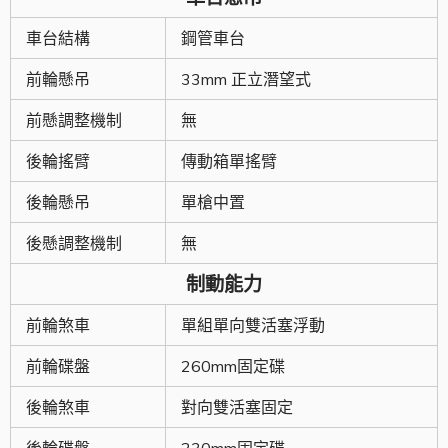
車台結構
鋼管車台
前輪懸吊
33mm 正立潛望式
前懸調整機制
無
後輪搖臂
傳動箱單搖臂
後輪懸吊
單槍中置
後懸調整機制
無
制動能力
前輪煞車
單組單向雙活塞浮動
前輪碟盤
260mm固定碟
後輪煞車
對向雙活塞固定
後輪碟盤
230mm固定碟