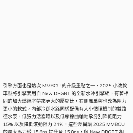
引擎組
引擎方面也是這次 MMBCU 的升級重點之一，2025 小改款
車型將引擎套用自 New DRGBT 的全新水冷引擎組，有著相
同的加大燃燒室帶來更大的壓縮比，右側風扇盤也改為阻力
更小的款式，內部冷卻水路同樣配備有大小循環機制的雙路
徑水泵，低張力活塞環以及低摩擦曲軸軸承分別降低阻力
15% 以及降低滾動阻力 24%，這些差異讓 2025 MMBCU
的最大馬力從 15.6ps 提升至 15.8ps，與 New DRGBT 相