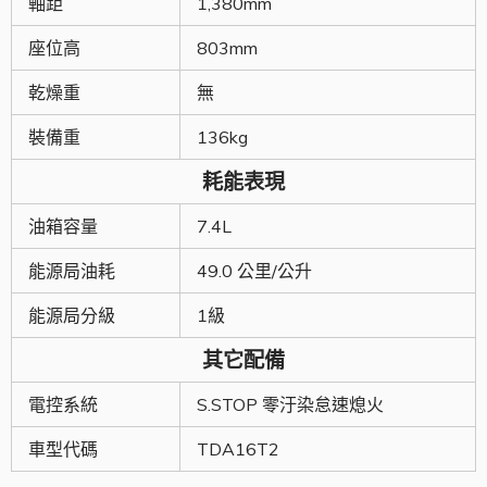
軸距
1,380mm
座位高
803mm
乾燥重
無
裝備重
136kg
耗能表現
油箱容量
7.4L
能源局油耗
49.0 公里/公升
能源局分級
1級
其它配備
電控系統
S.STOP 零汙染怠速熄火
車型代碼
TDA16T2