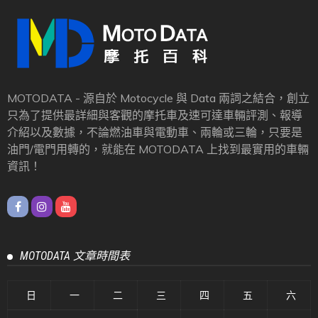
2026 年 7 月 8 日
Rick
【現場採訪】十年的全方位進化！SYM 三陽 2026
JET SL / SL+ 雙排氣量三版本正式發表！最低 10.3
萬起入手！
2026 年 7 月 6 日
Rick
【現場採訪】aprilia / MOTO GUZZI 插旗南高雄！
「小米二輪」歐系 3S 形象店升級後再度開幕！
2026 年 7 月 4 日
Rick
【現場採訪】動力提升車箱加大，標配 TCS 的
Aeontek 宏佳騰 STR X 黃牌路權車正式發表！
2026 年 7 月 3 日
Rick