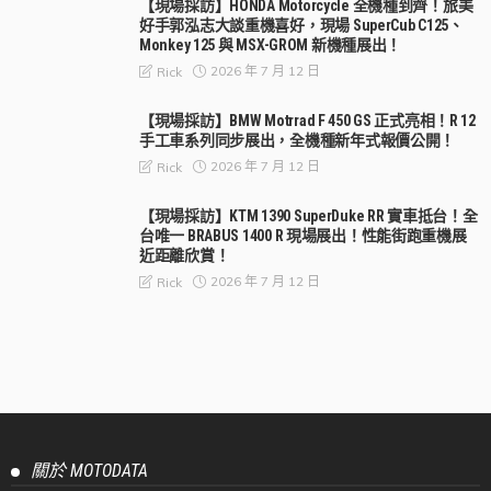
【現場採訪】HONDA Motorcycle 全機種到齊！旅美
好手郭泓志大談重機喜好，現場 SuperCub C125、
Monkey 125 與 MSX-GROM 新機種展出！
2026 年 7 月 12 日
Rick
【現場採訪】BMW Motrrad F 450 GS 正式亮相！R 12
手工車系列同步展出，全機種新年式報價公開！
2026 年 7 月 12 日
Rick
【現場採訪】KTM 1390 SuperDuke RR 實車抵台！全
台唯一 BRABUS 1400 R 現場展出！性能街跑重機展
近距離欣賞！
2026 年 7 月 12 日
Rick
【現場採訪】YAMAHA 台灣山葉正式公布 XSR155 展
場預購價 NT$ 148,000！傳奇跑車 YZF-R7 OW-02 車
展同步展出！
2026 年 7 月 12 日
Rick
【現場採訪】跨界不一定只有一種面貌，SUZUKI 全
新街旅車 SV-7GX 正式在台發表！前一百名入主 NT$
348,000 元！