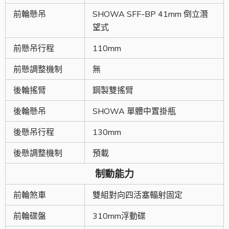
前輪懸吊
SHOWA SFF-BP 41mm 倒立潛
望式
前懸吊行程
110mm
前懸調整機制
無
後輪搖臂
鋼製雙搖臂
後輪懸吊
SHOWA 單體中置掛瓶
後懸吊行程
130mm
後懸調整機制
預載
制動能力
前輪煞車
雙組對向四活塞輻射固定
前輪碟盤
310mm浮動碟