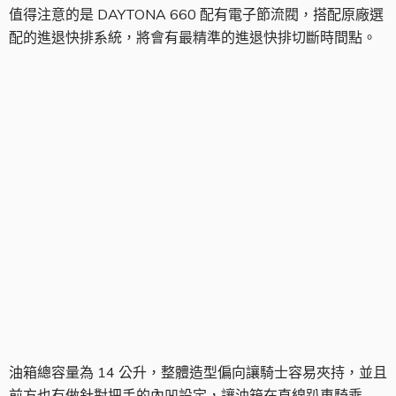
值得注意的是 DAYTONA 660 配有電子節流閥，搭配原廠選
配的進退快排系統，將會有最精準的進退快排切斷時間點。
油箱組
油箱總容量為 14 公升，整體造型偏向讓騎士容易夾持，並且
前方也有做針對把手的內凹設定，讓油箱在直線趴車騎乘