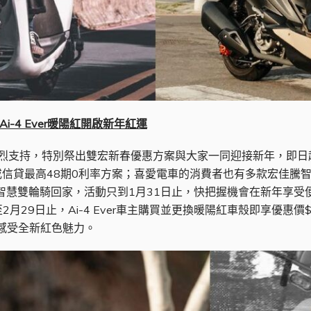
i-4 Ever暖陽紅開啟新年紅運
熱烈支持，特別祭出雙宏新春優惠方案與大家一同迎接新年，即日
扣或信貸最高48期0利率方案；喜愛電車的消費者也有多款宏佳騰
智慧雙輪騎回家，活動只到1月31日止，快把握機會在新年享受便利、
29日止，Ai-4 Ever車主購買並更換暖陽紅車殼即享優惠價$2
，感受全新紅色魅力。