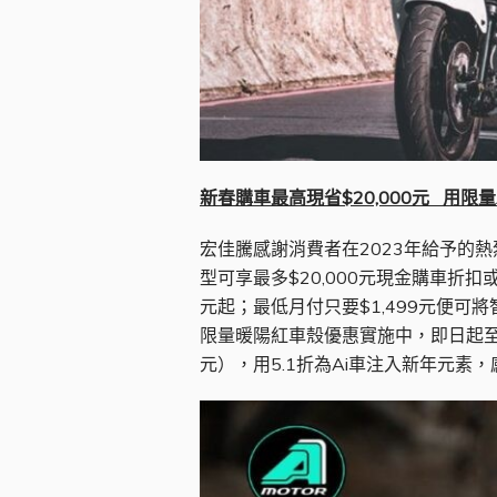
新春購車最高現省$20,000元 用限量A
宏佳騰感謝消費者在2023年給予的
型可享最多$20,000元現金購車折
元起；最低月付只要$1,499元便可將
限量暖陽紅車殼優惠實施中，即日起至2月
元），用5.1折為Ai車注入新年元素