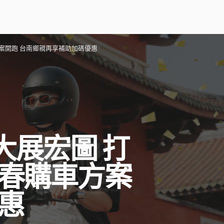
方案開跑 台南鄉親再享補助加碼優惠
大展宏圖 打
新春購車方案
惠