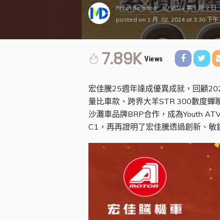
2024 年 1 月 2 日
PressRelease
posted on
1 月. 02, 2024 at 3:30 下午
7.89K
Views
宏佳騰25週年達成優異成就，回顧20
量比車款、跨界大羊STR 300數
沙灘車品牌BRP合作，成為Youth AT
C1，再再證明了宏佳騰透過創新、敏