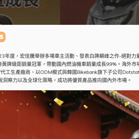
23年度，宏佳騰舉辦多場車主活動、發表白牌顛峰之作-絕對力量
度蟬聯黃牌級距銷量冠軍，帶動國內燃油機車銷量成長99%。海外
V代工生產廠商、以ODM模式與韓國Bikebank旗下子公司Dotsta
銳洞察力以及全球化策略，成功將優質產品推向國內外市場。