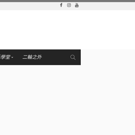
托學堂
二輪之外