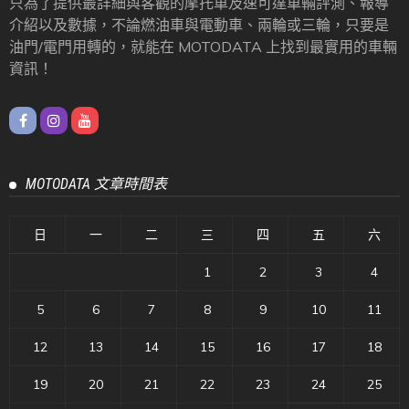
只為了提供最詳細與客觀的摩托車及速可達車輛評測、報導
介紹以及數據，不論燃油車與電動車、兩輪或三輪，只要是
油門/電門用轉的，就能在 MOTODATA 上找到最實用的車輛
資訊！
MOTODATA 文章時間表
日
一
二
三
四
五
六
1
2
3
4
5
6
7
8
9
10
11
12
13
14
15
16
17
18
19
20
21
22
23
24
25