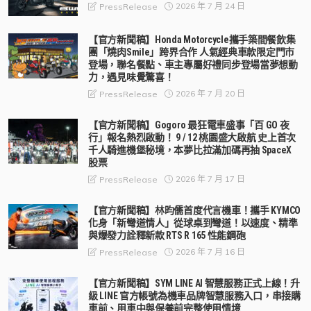
2026 年 7 月 24 日
PressRelease
【官方新聞稿】Honda Motorcycle攜手築間餐飲集
團「燒肉Smile」跨界合作 人氣經典車款限定門市
登場，聯名餐點、車主專屬好禮同步登場當夢想動
力，遇見味覺驚喜！
2026 年 7 月 20 日
PressRelease
【官方新聞稿】Gogoro 最狂電車盛事「百 GO 夜
行」報名熱烈啟動！ 9 / 12 桃園盛大啟航 史上首次
千人騎進機堡秘境，本夢比拉滿加碼再抽 SpaceX
股票
2026 年 7 月 17 日
PressRelease
【官方新聞稿】林昀儒首度代言機車！攜手 KYMCO
化身「新彎道情人」從球桌到彎道！以速度、精準
與爆發力詮釋新款 RTS R 165 性能鋼砲
2026 年 7 月 16 日
PressRelease
【官方新聞稿】SYM LINE AI 智慧服務正式上線！升
級 LINE 官方帳號為機車品牌智慧服務入口，串接購
車前、用車中與保養前完整使用情境