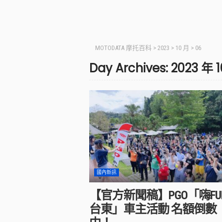
MOTODATA 摩托百科
>
2023
>
10 月
>
06
Day Archives: 2023 年 
國內新訊
【官方新聞稿】PGO「嗨FU
台東」車主活動 名額倒數