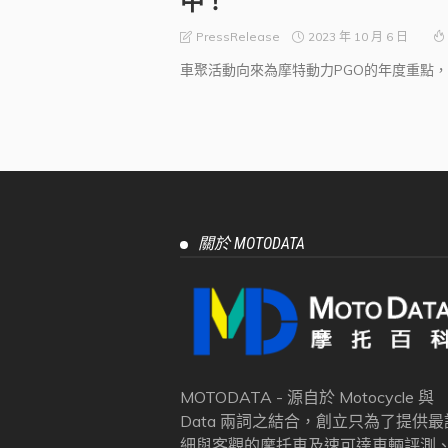
中！
2023 年 10 月 6 日
PressRelease
車聚活動向來為摩特動力PGO的年度重點，..
關於 MOTODATA
MOTODATA - 源自於 Motocycle 與
Data 兩詞之結合，創立只為了提供最
細與客觀的摩托車及速可達車輛評測