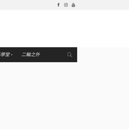
托學堂
二輪之外