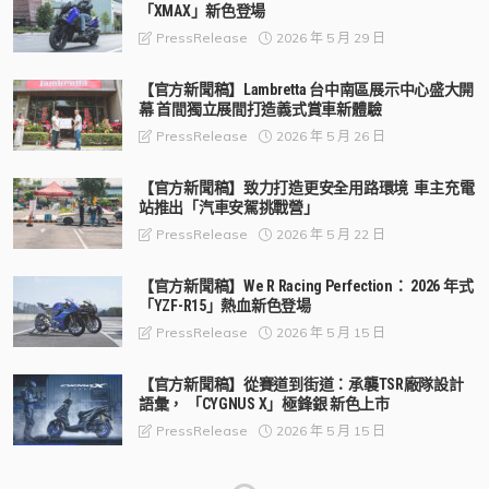
「XMAX」新色登場
2026 年 5 月 29 日
PressRelease
【官方新聞稿】Lambretta 台中南區展示中心盛大開
幕 首間獨立展間打造義式賞車新體驗
2026 年 5 月 26 日
PressRelease
【官方新聞稿】致力打造更安全用路環境 車主充電
站推出「汽車安駕挑戰營」
2026 年 5 月 22 日
PressRelease
【官方新聞稿】We R Racing Perfection： 2026 年式
「YZF-R15」熱血新色登場
2026 年 5 月 15 日
PressRelease
【官方新聞稿】從賽道到街道：承襲TSR廠隊設計
語彙， 「CYGNUS X」極鋒銀 新色上市
2026 年 5 月 15 日
PressRelease