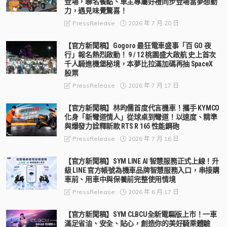
登場，聯名餐點、車主專屬好禮同步登場當夢想動
力，遇見味覺驚喜！
2026 年 7 月 20 日
PressRelease
【官方新聞稿】Gogoro 最狂電車盛事「百 GO 夜
行」報名熱烈啟動！ 9 / 12 桃園盛大啟航 史上首次
千人騎進機堡秘境，本夢比拉滿加碼再抽 SpaceX
股票
2026 年 7 月 17 日
PressRelease
【官方新聞稿】林昀儒首度代言機車！攜手 KYMCO
化身「新彎道情人」從球桌到彎道！以速度、精準
與爆發力詮釋新款 RTS R 165 性能鋼砲
2026 年 7 月 16 日
PressRelease
【官方新聞稿】SYM LINE AI 智慧服務正式上線！升
級 LINE 官方帳號為機車品牌智慧服務入口，串接購
車前、用車中與保養前完整使用情境
2026 年 6 月 17 日
PressRelease
【官方新聞稿】SYM CLBCU全新電驅版上市！一車
滿足省油、安全、貼心，創造你的美好騎乘體驗