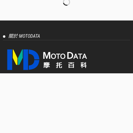
關於 MOTODATA
MOTODATA - 源自於 Motocycle 與 Data 兩詞之結合，創立
只為了提供最詳細與客觀的摩托車及速可達車輛評測、報導
介紹以及數據，不論燃油車與電動車、兩輪或三輪，只要是
油門/電門用轉的，就能在 MOTODATA 上找到最實用的車輛
資訊！