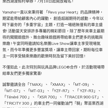
栗西湖渡假村舉辦，7月18日起開放報名 !
Yamaha一直以來秉持著 「Revs your Heart」的品牌精神，
期望能帶給顧客內心的躍動， 創造超越期待的感動，今年以
時下最夯的「多重宇宙」主題，打造一場絕無僅有的車主盛
會! 活動當天安排許多專屬的精彩節目，除了歷年來車主最期
待的闖關遊戲外、舞台趣味遊戲將帶給車主們更多的挑戰與
樂趣 ! 午宴同時邀請知名樂團Live Show讓車主享受現場氣
氛，而今年準備更多豐富獎項，讓車主帶回家，期盼每位車
主一同享受騎乘樂趣的歡樂時刻及留下美好回憶 !
不僅如此，此次特別與玩具品牌LEGO®合作，於活動現場帶
給車友們更多獨家驚喜!
誠摯邀請全台「TMAX」、「XMAX」、「MT-09」、
「MT-07」、「MT-03」、「YZF-R7」、「 YZF-R3」、
「Ténéré 700 」、「XSR 700」、「TRACER 900 GT」、
「TRICITY 300 」的車主們一同催動油門「騎」聚苗栗西湖