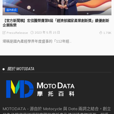
國內新訊
【官方新聞稿】宏佳騰榮膺第8屆「經濟部國家產業創新獎」績優創新
企業殊榮
2023 年 5 月 15 日
PressRelease
1.78K
堪稱是國內產經學界年度盛事的「112年經...
關於 MOTODATA
MOTODATA - 源自於 Motocycle 與 Data 兩詞之結合，創立