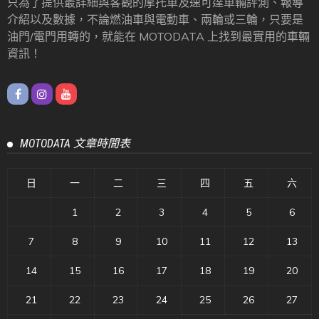
只為了提供最詳細與客觀的摩托車及速可達車輛評測、報導
介紹以及數據，不論燃油車與電動車、兩輪或三輪，只要是
油門/電門用轉的，就能在 MOTODATA 上找到最實用的車輛
資訊！
MOTODATA 文章時間表
日
一
二
三
四
五
六
1
2
3
4
5
6
7
8
9
10
11
12
13
14
15
16
17
18
19
20
21
22
23
24
25
26
27