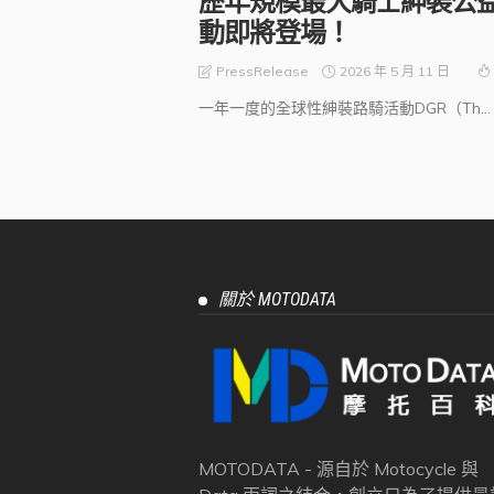
歷年規模最大騎士紳裝公
動即將登場！
2026 年 5 月 11 日
PressRelease
一年一度的全球性紳裝路騎活動DGR（Th...
關於 MOTODATA
MOTODATA - 源自於 Motocycle 與