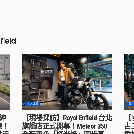
field
採訪報導
國
R紳
【現場採訪】Royal Enfield 台北
【官
跑！
旗艦店正式開幕！Meteor 350
古