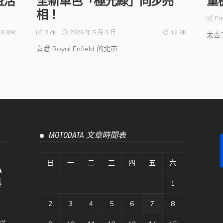
益活
全新車色「極光綠」同步亮
重
相！
Pr
2026 年 5 月 5 日
Rick
9.89K
12.8K
太古
喜愛 Royal Enfield 的北市...
MOTODATA 文章時間表
日
一
二
三
四
五
六
1
2
3
4
5
6
7
8