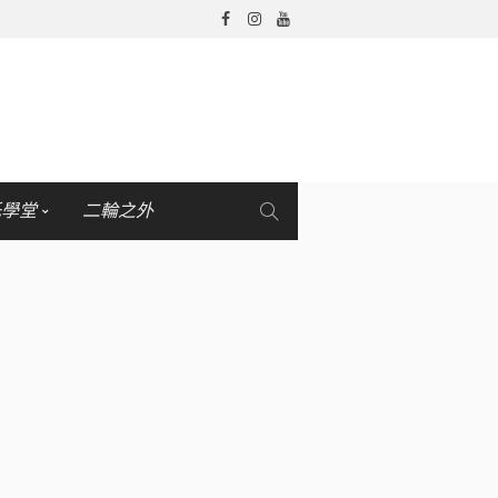
托學堂
二輪之外