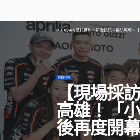
MOTODATA 摩托百科
>
新聞快訊
>
採訪報導
>
【
採訪報導
【現場採訪】AP
高雄！「小
後再度開