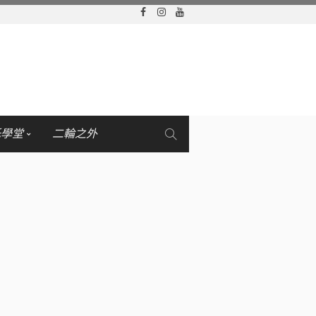
托學堂
二輪之外