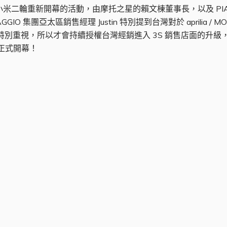
 高雄 3S 小米二輪重新開幕的活動，由摩托之星的賴文棟董事長，以及 PIAG
O 集團亞太區銷售經理 Justin 特別提到台灣對於 aprilia / 
感到特別重視，所以才會持續授權台灣經銷進入 3S 銷售店面的升
二輪 正式開幕！