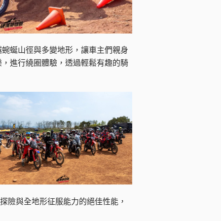
越蜿蜒山徑與多變地形，讓車主們親身
主同樂，進行繞圈體驗，透過輕鬆有趣的騎
具長途探險與全地形征服能力的絕佳性能，