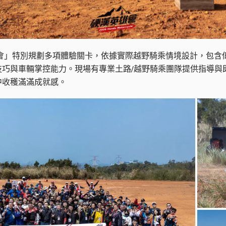
cle 硬漢英雄會」特別規劃多項體驗關卡，依據實際越野騎乘情境設計
技巧與車輛掌控能力。現場有專業土路/越野騎乘團隊提供指導與
中收穫滿滿成就感。