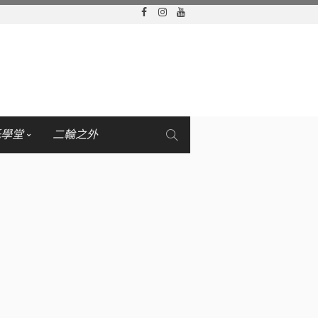
托學堂
二輪之外