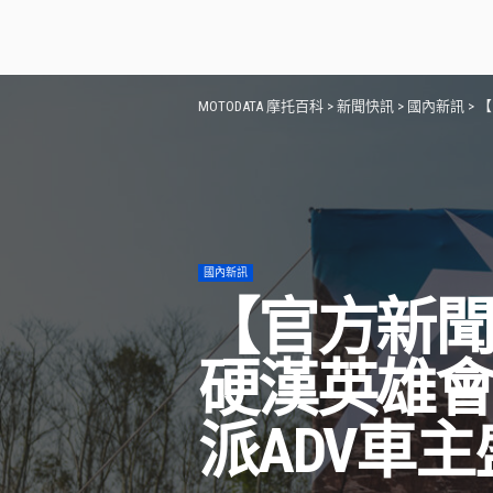
MOTODATA 摩托百科
>
新聞快訊
>
國內新訊
>
【
國內新訊
【官方新聞稿】
硬漢英雄會
派ADV車