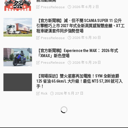
2026 年 6 月 2 日
PressRelease
【官方新聞稿】減．但不簡 SCANIA SUPER 11 公升
引擎輕巧上市 2027 年式全新高質感智慧座艙、XT工
程車硬漢套件同步強勢登場
2026 年 5 月 30 日
PressRelease
【官方新聞稿】Experience the MAX： 2026 年式
「XMAX」新色登場
2026 年 5 月 29 日
PressRelease
【現場採訪】雙火星塞再加電推！SYM 全新迪爵
125 省油 65.6km/L 大升級！最低 NT$ 57,200 就可入
手！
2026 年 5 月 27 日
Rick
【官方新聞稿】Lambretta 台中南區展示中心盛大開
幕 首間獨立展間打造義式賞車新體驗
2026 年 5 月 26 日
PressRelease