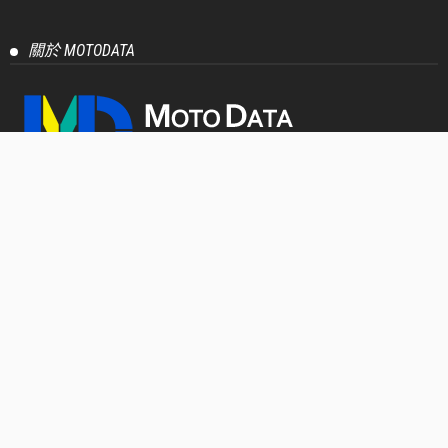
【官方新聞稿】致力打造更安全用路環境 車主充電
站推出「汽車安駕挑戰營」
2026 年 5 月 22 日
PressRelease
【官方新聞稿】We R Racing Perfection： 2026 年式
「YZF-R15」熱血新色登場
2026 年 5 月 15 日
PressRelease
【官方新聞稿】從賽道到街道：承襲TSR廠隊設計
語彙， 「CYGNUS X」極鋒銀 新色上市
2026 年 5 月 15 日
PressRelease
【官方新聞稿】2026年DGR紳士路騎台北場報名正
式開跑！歷年規模最大騎士紳裝公益活動即將登
場！
2026 年 5 月 11 日
PressRelease