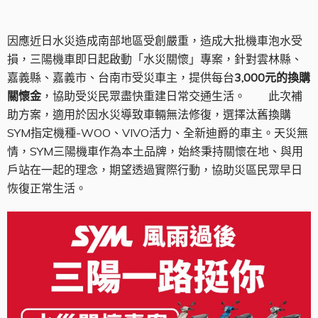
因應近日水災造成南部地區受創嚴重，造成大批機車泡水受
損，三陽機車即日起啟動「水災關懷」專案，針對雲林縣、
嘉義縣、嘉義市、台南市受災車主，提供每台
3,000元的換購
關懷金
，協助受災民眾盡快重建日常交通生活。
此次補
助方案，適用於因水災導致車輛無法修復，選擇汰舊換購
SYM指定機種-WOO、VIVO活力、全新迪爵的車主。天災無
情，SYM三陽機車作為本土品牌，始終秉持關懷在地、與用
戶站在一起的理念，期望透過實際行動，協助災區民眾早日
恢復正常生活。