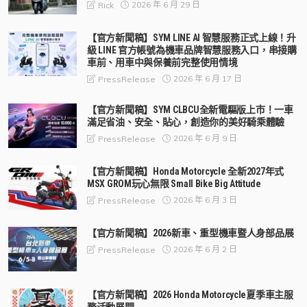
2026 年 6 月 29 日
Rick
【官方新聞稿】SYM LINE AI 智慧服務正式上線！升
級 LINE 官方帳號為機車品牌智慧服務入口，串接購
車前、用車中與保養前完整使用情境
2026 年 6 月 17 日
PressRelease
【官方新聞稿】SYM CLBCU全新電驅版上市！一車
滿足省油、安全、貼心，創造你的美好騎乘體驗
2026 年 6 月 9 日
PressRelease
【官方新聞稿】Honda Motorcycle 全新2027年式
MSX GROM玩心無限 Small Bike Big Attitude
2026 年 6 月 3 日
PressRelease
【官方新聞稿】2026新車、重型機車暨人身部品展
2026 年 6 月 2 日
PressRelease
【官方新聞稿】2026 Honda Motorcycle夏季車主服
務活動展開