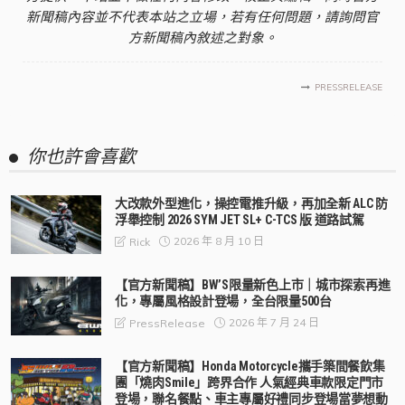
新聞稿內容並不代表本站之立場，若有任何問題，請詢問官
方新聞稿內敘述之對象。
PRESSRELEASE
你也許會喜歡
大改款外型進化，操控電推升級，再加全新 ALC 防
浮舉控制 2026 SYM JET SL+ C-TCS 版 道路試駕
2026 年 8 月 10 日
Rick
【官方新聞稿】BW’S限量新色上市｜城市探索再進
化，專屬風格設計登場，全台限量500台
2026 年 7 月 24 日
PressRelease
【官方新聞稿】Honda Motorcycle攜手築間餐飲集
團「燒肉Smile」跨界合作 人氣經典車款限定門市
登場，聯名餐點、車主專屬好禮同步登場當夢想動