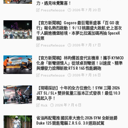
力，遇見味覺驚喜！
2026 年 7 月 20 日
PressRelease
【官方新聞稿】Gogoro 最狂電車盛事「百 GO 夜
行」報名熱烈啟動！ 9 / 12 桃園盛大啟航 史上首次
千人騎進機堡秘境，本夢比拉滿加碼再抽 SpaceX
股票
2026 年 7 月 17 日
PressRelease
【官方新聞稿】林昀儒首度代言機車！攜手 KYMCO
化身「新彎道情人」從球桌到彎道！以速度、精準
與爆發力詮釋新款 RTS R 165 性能鋼砲
2026 年 7 月 16 日
PressRelease
【現場採訪】十年的全方位進化！SYM 三陽 2026
JET SL / SL+ 雙排氣量三版本正式發表！最低 10.3
萬起入手！
2026 年 7 月 6 日
Rick
省油再配電推 國民車大進化 2026 SYM 全新迪爵
Duke 125 競能電驅 Z.R.S.G. 3.0 道路試駕