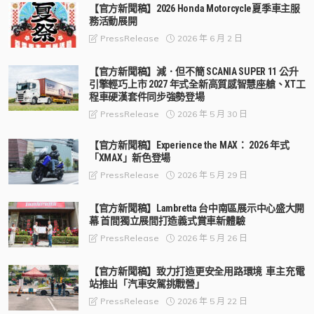
【官方新聞稿】2026 Honda Motorcycle夏季車主服
務活動展開
2026 年 6 月 2 日
PressRelease
【官方新聞稿】減．但不簡 SCANIA SUPER 11 公升
引擎輕巧上市 2027 年式全新高質感智慧座艙、XT工
程車硬漢套件同步強勢登場
2026 年 5 月 30 日
PressRelease
【官方新聞稿】Experience the MAX： 2026 年式
「XMAX」新色登場
2026 年 5 月 29 日
PressRelease
【官方新聞稿】Lambretta 台中南區展示中心盛大開
幕 首間獨立展間打造義式賞車新體驗
2026 年 5 月 26 日
PressRelease
【官方新聞稿】致力打造更安全用路環境 車主充電
站推出「汽車安駕挑戰營」
2026 年 5 月 22 日
PressRelease