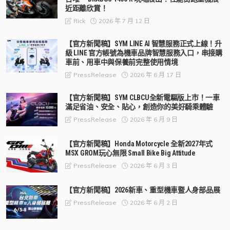
近距離欣賞！
2026 年 7 月 12 日
Rick
【官方新聞稿】SYM LINE AI 智慧服務正式上線！升
級 LINE 官方帳號為機車品牌智慧服務入口，串接購
車前、用車中與保養前完整使用情境
2026 年 6 月 17 日
PressRelease
【官方新聞稿】SYM CLBCU全新電驅版上市！一車
滿足省油、安全、貼心，創造你的美好騎乘體驗
2026 年 6 月 9 日
PressRelease
【官方新聞稿】Honda Motorcycle 全新2027年式
MSX GROM玩心無限 Small Bike Big Attitude
2026 年 6 月 3 日
PressRelease
【官方新聞稿】2026新車、重型機車暨人身部品展
2026 年 6 月 2 日
PressRelease