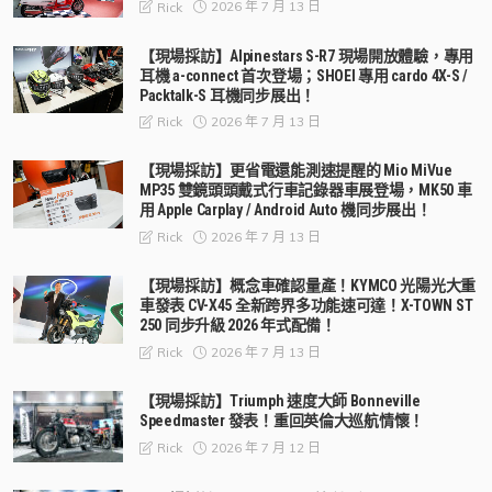
2026 年 7 月 13 日
Rick
【現場採訪】Alpinestars S-R7 現場開放體驗，專用
耳機 a-connect 首次登場；SHOEI 專用 cardo 4X-S /
Packtalk-S 耳機同步展出！
2026 年 7 月 13 日
Rick
【現場採訪】更省電還能測速提醒的 Mio MiVue
MP35 雙鏡頭頭戴式行車記錄器車展登場，MK50 車
用 Apple Carplay / Android Auto 機同步展出！
2026 年 7 月 13 日
Rick
【現場採訪】概念車確認量產！KYMCO 光陽光大重
車發表 CV-X45 全新跨界多功能速可達！X-TOWN ST
250 同步升級 2026 年式配備！
2026 年 7 月 13 日
Rick
【現場採訪】Triumph 速度大師 Bonneville
Speedmaster 發表！重回英倫大巡航情懷！
2026 年 7 月 12 日
Rick