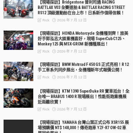
【現場採訪】Bridgestone 普利司通 RACING
BATTLAX V03 全賽道胎 & BATTLAX RACING STREET
RS12 頂級運動胎在台上市！日系新作值得信賴！
2026 年 7 月 12 日
Rick
【現場採訪】HONDA Motorcycle 全機種到齊！旅美
好手郭泓志大談重機喜好，現場 SuperCub C125、
Monkey 125 與 MSX-GROM 新機種展出！
2026 年 7 月 12 日
Rick
【現場採訪】BMW Motrrad F 450 GS 正式亮相！R 12
手工車系列同步展出，全機種新年式報價公開！
2026 年 7 月 12 日
Rick
【現場採訪】KTM 1390 SuperDuke RR 實車抵台！全
台唯一 BRABUS 1400 R 現場展出！性能街跑重機展
近距離欣賞！
2026 年 7 月 12 日
Rick
【現場採訪】YAMAHA 台灣山葉正式公布 XSR155 展
場預購價 NT$ 148,000！傳奇跑車 YZF-R7 OW-02 車