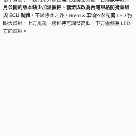
月公開的版本缺少加溫握把、霧燈與改為台灣規格防燙蓋組
與 ECU 韌體
，不過除此之外，Brera X 車頭依然配備 LED 豹
眼大燈組，上方風鏡一樣維持可調整高低，下方兩側為 LED
方向燈組。
儀錶板