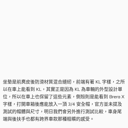
坐墊組
坐墊是前麂皮後防滑材質混合縫紉，前端有著 KL 字樣，之所
以在車上能看到 KL，其實正是因為 KL 為車輛的外型設計單
位，所以在車上也保留了這些元素，側殼則是能看到 Brera X
字樣，打開車箱後應能放入一頂 3/4 安全帽，官方並未提及
測試的帽體與尺寸，明日我們會另外進行測試比較，車身尾
端與後扶手也都有跨界車款那種粗曠的感受。