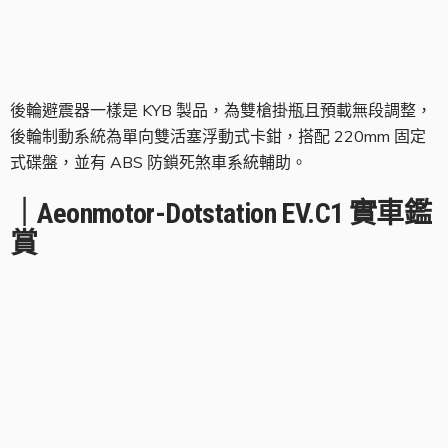
後避震器
後輪避震器一樣是 KYB 製品，為雙槍掛瓶且預載無段調整，
後輪制動系統為單向雙活塞浮動式卡鉗，搭配 220mm 固定
式碟盤，並有 ABS 防鎖死煞車系統輔助。
｜Aeonmotor-Dotstation EV.C1 實車鑑
賞