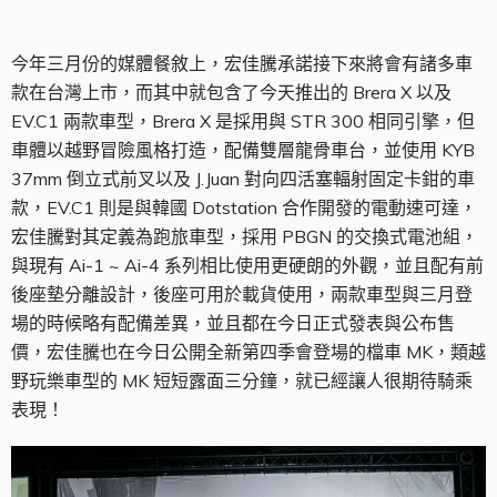
今年三月份的媒體餐敘上，宏佳騰承諾接下來將會有諸多車
款在台灣上市，而其中就包含了今天推出的 Brera X 以及
EV.C1 兩款車型，Brera X 是採用與 STR 300 相同引擎，但
車體以越野冒險風格打造，配備雙層龍骨車台，並使用 KYB
37mm 倒立式前叉以及 J.Juan 對向四活塞輻射固定卡鉗的車
款，EV.C1 則是與韓國 Dotstation 合作開發的電動速可達，
宏佳騰對其定義為跑旅車型，採用 PBGN 的交換式電池組，
與現有 Ai-1 ~ Ai-4 系列相比使用更硬朗的外觀，並且配有前
後座墊分離設計，後座可用於載貨使用，兩款車型與三月登
場的時候略有配備差異，並且都在今日正式發表與公布售
價，宏佳騰也在今日公開全新第四季會登場的檔車 MK，類越
野玩樂車型的 MK 短短露面三分鐘，就已經讓人很期待騎乘
表現！