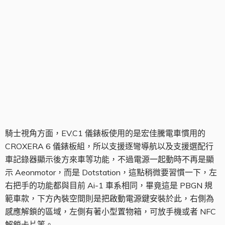
儀錶板
騎士視角方面，EV.C1 儀錶板使用的是宏佳騰電車慣用的
CROXERA 6 儀錶板組，所以支援逐彎導航以及支援選配行
車記錄器顯示後方來車等功能，不過電源一起動時不再是顯
示 Aeonmotor，而是 Dotstation，這點稍微要習慣一下，左
右把手的功能都與目前 Ai-1 車系相同，畢竟這是 PBGN 規
範車款，下方內裝空間則是把啟動電源鍵安裝於此，右側為
感應解鎖的區域，左側有著小型置物箱，可放手機或者 NFC
解鎖卡片等。