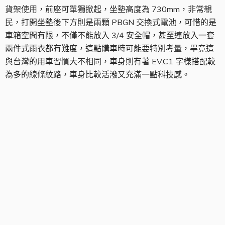
貨架使用，前座可單獨掀起，坐墊高度為 730mm，非常親
民，打開坐墊後下方則是兩顆 PBGN 交換式電池，可惜的是
車箱空間有限，不僅不能放入 3/4 安全帽，甚至連放入一套
兩件式雨衣都有難度，這點購車時可能要特別考量，畢竟這
與台灣的用車習慣大不相同，車身則有著 EV.C1 字樣搭配較
為多的線條紋路，車身比較活潑又充滿一點科技感。
尾燈組