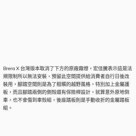
霧燈位置無配備
Brera X 台灣版本取消了下方的原廠霧燈，宏佳騰表示這是法
規限制所以無法安裝，預留此空間提供給消費者自行日後改
裝用，腳踏空間則是為了粗曠的越野風格，特別加上金屬護
板，而且腳踏兩側的側殼還有保險桿設計，就算意外原地倒
車，也不會傷到車殼組，後座踏板則是手動收折的金屬踏板
組。