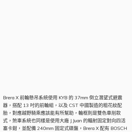
前輪組
Brera X 前輪懸吊系統使用 KYB 的 37mm 倒立潛望式避震
器，搭配 13 吋的前輪組，以及 CST 中國製造的粗花紋配
胎，對應越野騎乘應該能有所幫助，輪框則是雙色車削款
式，煞車系統也同樣是使用大廠 J.Juan 的輻射固定對向四活
塞卡鉗，並配備 240mm 固定式碟盤，Brera X 配有 BOSCH