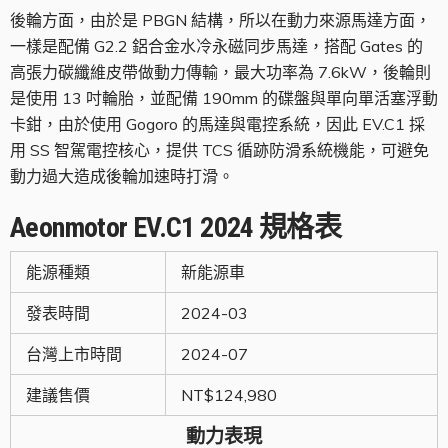
後輪方面，由於是 PBGN 結構，所以在動力來源馬達方面，
一樣是配備 G2.2 鋁合金水冷永磁同步馬達，搭配 Gates 的
高張力碳纖維皮帶做動力傳輸，最大功率為 7.6kW，後輪則
是使用 13 吋輪胎，並配備 190mm 的碟盤與單向單活塞浮動
卡鉗，由於使用 Gogoro 的馬達與電控系統，因此 EV.C1 採
用 SS 智駕電控核心，提供 TCS 循跡防滑系統機能，可避免
動力過大造成後輪加速時打滑。
Aeonmotor
EV.C1
2024
規格表
能源種類
新能源車
發表時間
2024-03
台灣上市時間
2024-07
建議售價
NT$124,980
動力表現