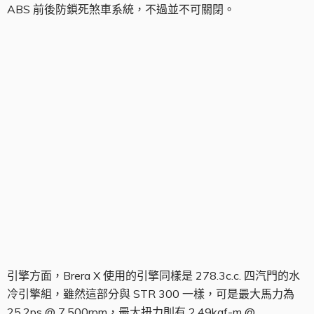
ABS 前後防鎖死煞車系統，不過並不可關閉。
引擎組
引擎方面，Brera X 使用的引擎同樣是 278.3c.c. 四汽門的水
冷引擎組，雖然這部分與 STR 300 一樣，可是最大馬力為
25.2ps @ 7,500rpm，最大扭力則有 2.49kgf-m @