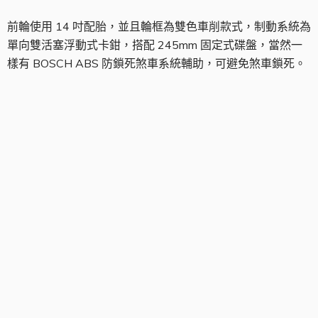
前輪使用 14 吋配胎，並且輪框為雙色車削款式，制動系統為
單向雙活塞浮動式卡鉗，搭配 245mm 固定式碟盤，當然一
樣有 BOSCH ABS 防鎖死煞車系統輔助，可避免煞車鎖死。
後輪組