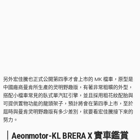
MK 檔車首度公開
另外宏佳騰也正式公開第四季才會上市的 MK 檔車，原型是
中國廠商曼肯所生產的灵明野趣版，有著非常粗曠的外型，
搭配小檔車常見的臥式單汽缸引擎，並且採用粗花紋配胎與
可提供置物功能的龍頭架子，預計將會在第四季上市，至於
屆時與曼肯灵明野趣版有多少差別，就要看宏佳騰接下來的
努力。
｜Aeonmotor-KL BRERA X 實車鑑賞