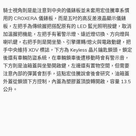
騎士視角則是能注意到中央的儀錶板並未套用宏佳騰車系慣
用的 CROXERA 儀錶板，而是五吋的高反差液晶顯示儀錶
板，左把手為傳統握把搭配原有的 LED 藍光照明按鍵，取消
加溫握把機能，左把手有著警示燈、遠近燈切換、方向燈與
喇叭鍵，右把手則是開坐墊、引擎運轉/熄火與電啟動鍵，把
手中央維持 XDV 標誌，下方為 Keyless 晶片鑰匙鎖頭，鎖定
後還有車輛防盜系統，在車輛鎖車後遭移動時會有警示音，
下方則是油箱蓋與坐墊開啟鍵，左邊還有置物空間，但需要
注意內部的彈簧會割手，這點宏佳騰說會後會研究，油箱蓋
外蓋從鎖頭下方控制，內蓋為塑膠蓋頂旋轉開啟，容量 13.5
公升。