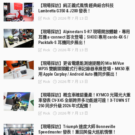
【現場採訪】純正義式風情 經典結合科技
Lambretta G350 & J200 發表！
2026 年 7 月 13 日
Rick
【現場採訪】Alpinestars S-R7 現場開放體驗，專用
耳機 a-connect 首次登場；SHOEI 專用 cardo 4X-S /
Packtalk-S 耳機同步展出！
2026 年 7 月 13 日
Rick
【現場採訪】更省電還能測速提醒的 Mio MiVue
MP35 雙鏡頭頭戴式行車記錄器車展登場，MK50 車
用 Apple Carplay / Android Auto 機同步展出！
2026 年 7 月 13 日
Rick
【現場採訪】概念車確認量產！KYMCO 光陽光大重
車發表 CV-X45 全新跨界多功能速可達！X-TOWN ST
250 同步升級 2026 年式配備！
2026 年 7 月 13 日
Rick
【現場採訪】Triumph 速度大師 Bonneville
Speedmaster 發表！重回英倫大巡航情懷！