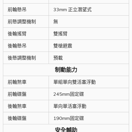
前輪懸吊
33mm 正立潛望式
前懸調整機制
無
後輪搖臂
雙搖臂
後輪懸吊
雙槍避震
後懸調整機制
預載
制動能力
前輪煞車
單組單向雙活塞浮動
前輪碟盤
245mm固定碟
後輪煞車
單向單活塞浮動
後輪碟盤
190mm固定碟
安全輔助