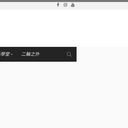
托學堂
二輪之外