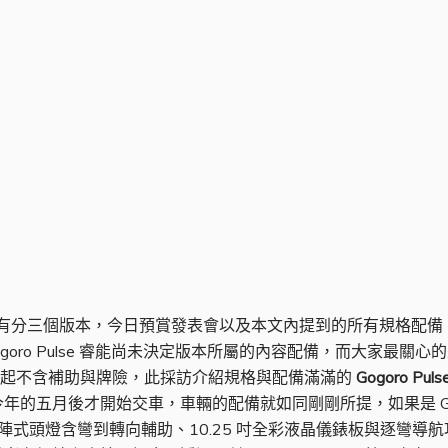
 其實有分三個版本，今日預賞發表會以及本文內提到的所有規格配備，均是指 G
以及 Gogoro Pulse 睿能尚未決定版本所屬的內容配備，而大家最關心的
00 元起不含補助與牌險，此採訪介紹規格與配備滿滿的
Gogoro Pu
年的五月後才開始交車，車輛的配備就如同剛剛所提，如果是 Gogoro
位矩陣式頭燈含彎到轉向輔助、10.25 吋全彩液晶儀錶板與逐彎