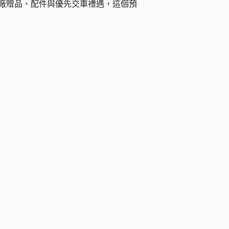
有原廠贈品、配件與優先交車禮遇，這個預
H1 馬達性能表現