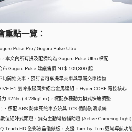
車預賞會重點一覽：
 Pulse Pro / Gogoro Pulse Ultra
ra，本文內所有提及配備均為 Gogoro Pulse Ultra 標配
oro Pulse 建議售價 NT$ 109,800 起
4 下旬開始交車，預訂者可享提早交車與專屬交車禮物
R DRIVE H1 氣冷永磁同步鋁合金馬達組 + Hyper CORE 電控核心
大扭力 42Nm ( 4.28kgf-m )，標配多種動力模式快速調整
trol )，標配 ABS 防鎖死煞車系統與 TCS 循跡防滑系統
 組燈源數位矩陣式頭燈，擁有主動彎道輔助燈 (Active Cornering Light
 iQ Touch HD 全彩液晶儀錶板，支援 Turn-by-Turn 逐彎導航