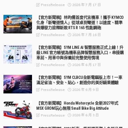
2026 年 7 月 17 日
PressRelease
【官方新聞稿】林昀儒首度代言機車！攜手 KYMCO
化身「新彎道情人」從球桌到彎道！以速度、精準
與爆發力詮釋新款 RTS R 165 性能鋼砲
2026 年 7 月 16 日
PressRelease
【官方新聞稿】SYM LINE AI 智慧服務正式上線！升
級 LINE 官方帳號為機車品牌智慧服務入口，串接購
車前、用車中與保養前完整使用情境
2026 年 6 月 17 日
PressRelease
【官方新聞稿】SYM CLBCU全新電驅版上市！一車
滿足省油、安全、貼心，創造你的美好騎乘體驗
2026 年 6 月 9 日
PressRelease
【官方新聞稿】Honda Motorcycle 全新2027年式
MSX GROM玩心無限 Small Bike Big Attitude
2026 年 6 月 3 日
PressRelease