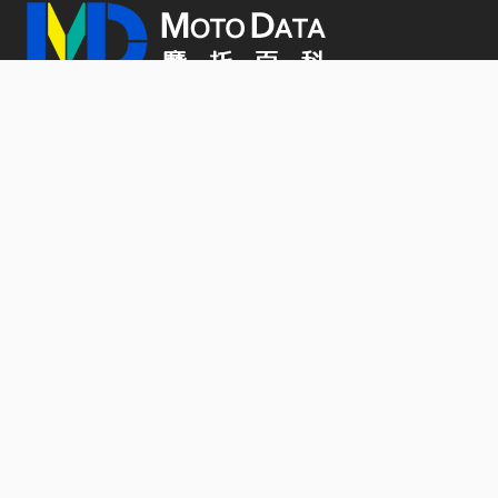
2026 年 5 月 11 日
PressRelease
【官方新聞稿】「JOG 125」質感新色亮相 打造都
會移動風格
2026 年 5 月 8 日
PressRelease
【官方新聞稿】2026 Honda Cruiser 風格騎士趴即刻
開跑 風格自定義，態度與風格的延伸
2026 年 5 月 8 日
PressRelease
【官方新聞稿】SYM 三陽迪爵125上市不到一個月
銷量破萬！感謝萬名車主，優惠好評再延長!
2026 年 5 月 8 日
PressRelease
關於 MOTODATA