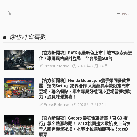
RICK
你也許會喜歡
【官方新聞稿】BW’S限量新色上市｜城市探索再進
化，專屬風格設計登場，全台限量500台
2026 年 7 月 24 日
PressRelease
【官方新聞稿】Honda Motorcycle攜手築間餐飲集
團「燒肉Smile」跨界合作 人氣經典車款限定門市
登場，聯名餐點、車主專屬好禮同步登場當夢想動
力，遇見味覺驚喜！
2026 年 7 月 20 日
PressRelease
【官方新聞稿】Gogoro 最狂電車盛事「百 GO 夜
行」報名熱烈啟動！ 9 / 12 桃園盛大啟航 史上首次
千人騎進機堡秘境，本夢比拉滿加碼再抽 SpaceX
股票