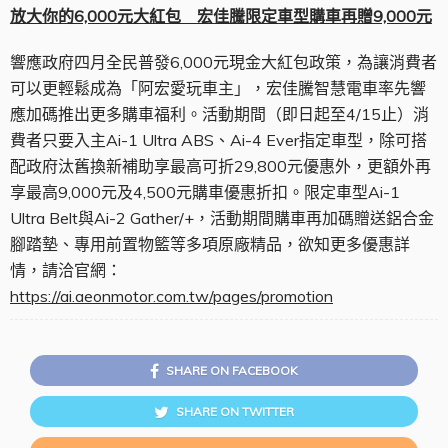
放大你的
6,000
元大紅包 宏佳騰限定車型購車再贈
9,000
元
響應政府四月全民普發6,000元現金大紅包政策，為讓消費者
可以更輕鬆成為「阿宏愛玩車主」，宏佳騰智慧電車率先響
應加碼推出更多購車福利。活動期間（即日起至4/15止）消
費者只要入主Ai-1 Ultra ABS、Ai-4 Ever指定車型，除可搭
配政府汰舊換新補助享最高可折29,800元優惠外，更額外再
享最高9,000元及4,500元購車優惠折扣。限定車型Ai-1
Ultra Belt與Ai-2 Gather/+，活動期間購車再加碼贈送鋁合金
腳踏墊、專用前置物籃等多項原廠精品，欲知更多優惠詳
情，請洽官網：
https://ai.aeonmotor.com.tw/pages/promotion
SHARE ON FACEBOOK
SHARE ON TWITTER