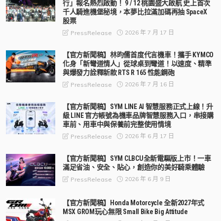
行」報名熱烈啟動！ 9 / 12 桃園盛大啟航 史上首次
千人騎進機堡秘境，本夢比拉滿加碼再抽 SpaceX
股票
2026 年 7 月 17 日
PressRelease
【官方新聞稿】林昀儒首度代言機車！攜手 KYMCO
化身「新彎道情人」從球桌到彎道！以速度、精準
與爆發力詮釋新款 RTS R 165 性能鋼砲
2026 年 7 月 16 日
PressRelease
【官方新聞稿】SYM LINE AI 智慧服務正式上線！升
級 LINE 官方帳號為機車品牌智慧服務入口，串接購
車前、用車中與保養前完整使用情境
2026 年 6 月 17 日
PressRelease
【官方新聞稿】SYM CLBCU全新電驅版上市！一車
滿足省油、安全、貼心，創造你的美好騎乘體驗
2026 年 6 月 9 日
PressRelease
【官方新聞稿】Honda Motorcycle 全新2027年式
MSX GROM玩心無限 Small Bike Big Attitude