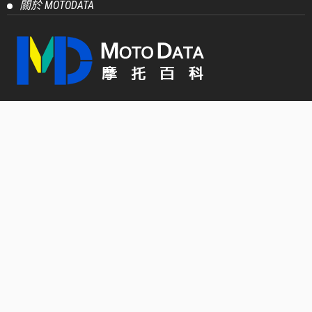
CBR500R E-Clutch進化登場 熱血運動基因再進化，
打造更純粹的運動騎乘體驗
2026 年 5 月 11 日
PressRelease
【官方新聞稿】「JOG 125」質感新色亮相 打造都
會移動風格
2026 年 5 月 8 日
PressRelease
【官方新聞稿】2026 Honda Cruiser 風格騎士趴即刻
開跑 風格自定義，態度與風格的延伸
2026 年 5 月 8 日
PressRelease
【官方新聞稿】SYM 三陽迪爵125上市不到一個月
銷量破萬！感謝萬名車主，優惠好評再延長!
2026 年 5 月 8 日
PressRelease