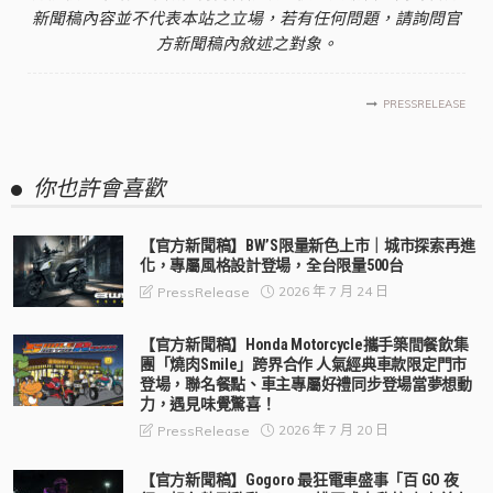
新聞稿內容並不代表本站之立場，若有任何問題，請詢問官
方新聞稿內敘述之對象。
PRESSRELEASE
你也許會喜歡
【官方新聞稿】BW’S限量新色上市｜城市探索再進
化，專屬風格設計登場，全台限量500台
2026 年 7 月 24 日
PressRelease
【官方新聞稿】Honda Motorcycle攜手築間餐飲集
團「燒肉Smile」跨界合作 人氣經典車款限定門市
登場，聯名餐點、車主專屬好禮同步登場當夢想動
力，遇見味覺驚喜！
2026 年 7 月 20 日
PressRelease
【官方新聞稿】Gogoro 最狂電車盛事「百 GO 夜