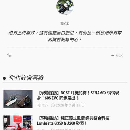
RICK
沒有品牌喜好，沒有國產進口迷思，有的是一顆想把所有車
測試並報導的心！
RICK
你也許會喜歡
【現場採訪】BOSE 耳機加持！SENA 60X 悄悄現
身！60S EVO 同步展出！
2026 年 7 月 13 日
Rick
【現場採訪】純正義式風情 經典結合科技
Lambretta G350 & J200 發表！