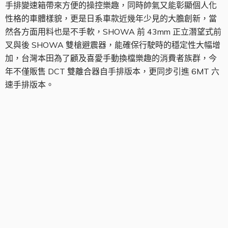
手排變速箱帶來方便的操控樂趣，同時帥氣又能彰顯個人化
性格的車體樣貌，更是日系車款近幾年少見的大膽創新，當
然各方面用料也是不手軟，SHOWA 前 43mm 正立潛望式前
叉與後 SHOWA 雙槍避震器，能確保行駛時的穩定性大幅增
加，台灣本田為了顧及喜愛手動換檔樂趣的消費者族群，今
年不僅販售 DCT 雙離合器自手排版本，更同步引進 6MT 六
速手排版本。