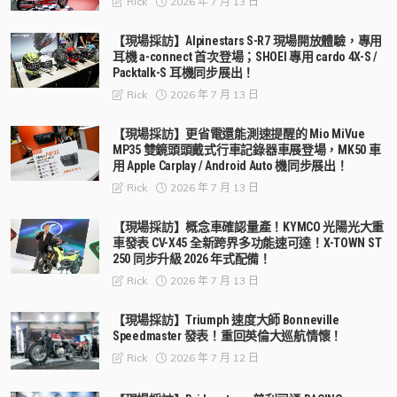
2026 年 7 月 13 日
Rick
【現場採訪】Alpinestars S-R7 現場開放體驗，專用
耳機 a-connect 首次登場；SHOEI 專用 cardo 4X-S /
Packtalk-S 耳機同步展出！
2026 年 7 月 13 日
Rick
【現場採訪】更省電還能測速提醒的 Mio MiVue
MP35 雙鏡頭頭戴式行車記錄器車展登場，MK50 車
用 Apple Carplay / Android Auto 機同步展出！
2026 年 7 月 13 日
Rick
【現場採訪】概念車確認量產！KYMCO 光陽光大重
車發表 CV-X45 全新跨界多功能速可達！X-TOWN ST
250 同步升級 2026 年式配備！
2026 年 7 月 13 日
Rick
【現場採訪】Triumph 速度大師 Bonneville
Speedmaster 發表！重回英倫大巡航情懷！
2026 年 7 月 12 日
Rick