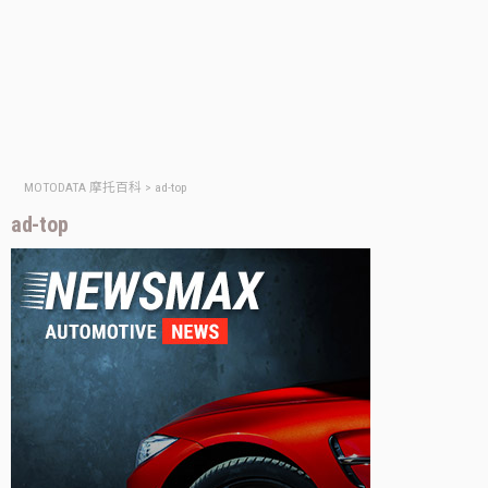
MOTODATA 摩托百科
>
ad-top
ad-top