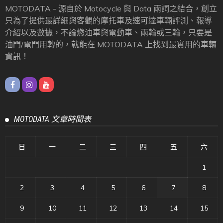
MOTODATA - 源自於 Motocycle 與 Data 兩詞之結合，創立
只為了提供最詳細與客觀的摩托車及速可達車輛評測、報導
介紹以及數據，不論燃油車與電動車、兩輪或三輪，只要是
油門/電門用轉的，就能在 MOTODATA 上找到最實用的車輛
資訊！
MOTODATA 文章時間表
日
一
二
三
四
五
六
1
2
3
4
5
6
7
8
9
10
11
12
13
14
15