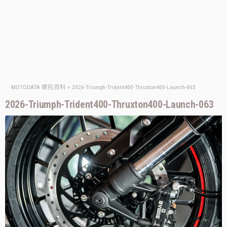
MOTODATA 摩托百科
>
2026-Triumph-Trident400-Thruxton400-Launch-063
2026-Triumph-Trident400-Thruxton400-Launch-063