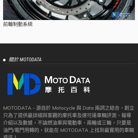
前輪制動系統
關於 MOTODATA
MOTODATA - 源自於 Motocycle 與 Data 兩詞之結合，創立
只為了提供最詳細與客觀的摩托車及速可達車輛評測、報導
介紹以及數據，不論燃油車與電動車、兩輪或三輪，只要是
油門/電門用轉的，就能在 MOTODATA 上找到最實用的車輛
資訊！