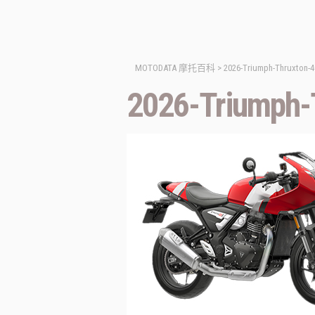
MOTODATA 摩托百科
>
2026-Triumph-Thruxton-4
2026-Triumph-