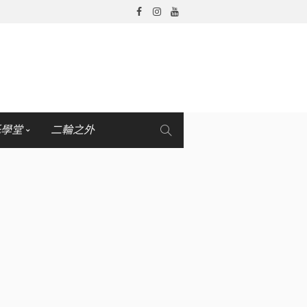
托學堂
二輪之外